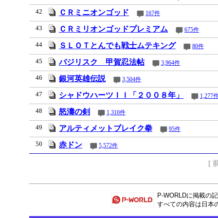
42
ＣＲミニオンゴッド
167件
43
ＣＲミリオンゴッドプレミアム
675件
44
ＳＬＯＴとんでも戦士ムテキング
80件
45
バジリスク 甲賀忍法帖
3,964件
46
銀河英雄伝説
3,504件
47
シャドウハーツＩＩ「２００８年」
1,277
48
怒濤の剣
1,310件
49
アルティメットブレイク拳
95件
50
赤ドン
5,572件
[ 
P-WORLD
に掲載の記
すべての内容は日本