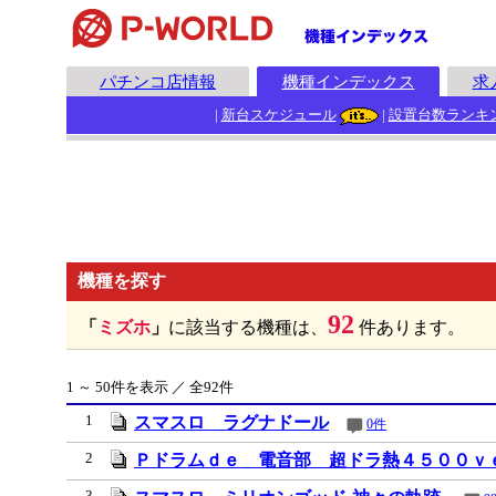
パチンコ店情報
機種インデックス
求
|
新台スケジュール
|
設置台数ランキ
機種を探す
92
「
ミズホ
」
に該当する機種は、
件あります。
1 ～ 50件を表示 ／ 全92件
1
スマスロ ラグナドール
0件
2
Ｐドラムｄｅ 電音部 超ドラ熱４５００ｖ
3