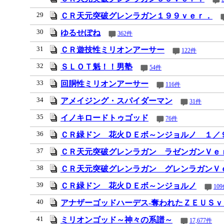
29
ＣＲ天元突破グレンラガン１９９ｖｅｒ．
30
ゆるせぽね
362件
31
ＣＲ遊技性ミリオンアーサー
122件
32
ＳＬＯＴ魁！！男塾
54件
33
回胴性ミリオンアーサー
116件
34
アメイジング・スパイダーマン
31件
35
イノキロードトゥゴッド
76件
36
ＣＲ緑ドン 花火ＤＥボ～ンジョルノ １／
37
ＣＲ天元突破グレンラガン ラゼンガンＶｅ
38
ＣＲ天元突破グレンラガン グレンラガンＶ
39
ＣＲ緑ドン 花火ＤＥボ～ンジョルノ
10
40
アナザーゴッドハーデス‐奪われたＺＥＵＳｖ
41
ミリオンゴッド～神々の系譜～
17,677件