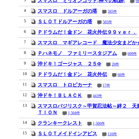
スマスロ ミリオンゴッド‐神々の軌跡‐
9
4
スマスロ ドルアーガの塔
585件
5
ＳＬＯＴドルアーガの塔
585件
6
Ｐドラムだ！金ドン 花火外伝９９ｖｅｒ．
7
スマスロ マギアレコード 魔法少女まどか
8
Ｐハネモノ ファミリースタジアム
609件
9
沖ドキ！ゴージャス ２５Φ
20件
10
Ｐドラムだ！金ドン 花火外伝
66件
11
スマスロ トロピカーナ
17件
12
沖ドキ！ＢＬＡＣＫ
443件
13
スマスロバジリスク～甲賀忍法帖～絆２ 天
ＴＩＯＮ
1,504件
14
クランキークレスト
1,506件
15
ＳＬＯＴメイドインアビス
110件