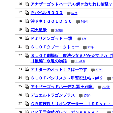
16
アナザーゴッドハーデス‐解き放たれし槍撃ｖ
17
Ｐバベル５０００
62件
18
沖ドキ！ＧＯＬＤ‐３０
741件
19
花火絶景
379件
20
Ｐミリオンゴッド‐一撃‐
62件
21
ＳＬＯＴタブー・タトゥー
97件
22
ＳＬＯＴ劇場版 魔法少女まどか☆マギカ［
［後編］永遠の物語
1,541件
23
アナターのオット！？はーです
577件
24
ＳＬＯＴバジリスク～甲賀忍法帖～絆２
25
アナザーゴッドハーデス‐冥王召喚‐
272件
26
デュエルドラゴンプラス
176件
27
ＣＲ遊技性ミリオンアーサー １９９ｖｅｒ
28
ＣＲ天元突破グレンラガン９９ｖｅｒ．