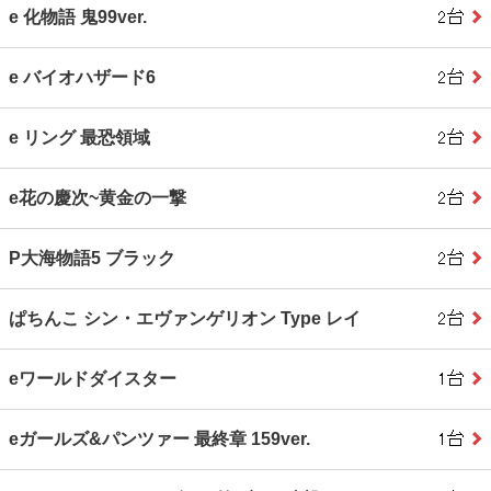
e 化物語 鬼99ver.
e バイオハザード6
e リング 最恐領域
e花の慶次~黄金の一撃
P大海物語5 ブラック
ぱちんこ シン・エヴァンゲリオン Type レイ
eワールドダイスター
eガールズ&パンツァー 最終章 159ver.