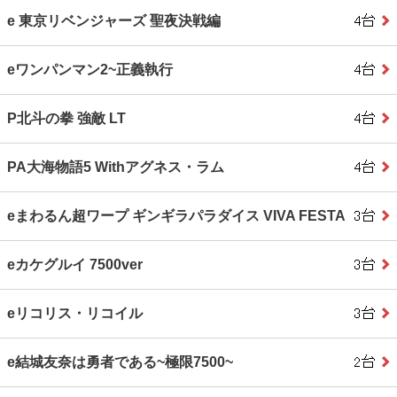
e 東京リベンジャーズ 聖夜決戦編
eワンパンマン2~正義執行
P北斗の拳 強敵 LT
PA大海物語5 Withアグネス・ラム
eまわるん超ワープ ギンギラパラダイス VIVA FESTA
eカケグルイ 7500ver
eリコリス・リコイル
e結城友奈は勇者である~極限7500~