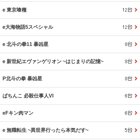
e 東京喰種
e大海物語5スペシャル
e 北斗の拳11 暴凶星
e 新世紀エヴァンゲリオン ~はじまりの記憶~
P北斗の拳 暴凶星
ぱちんこ 必殺仕事人VI
eFキン肉マン
e 無職転生 ~異世界行ったら本気だす~