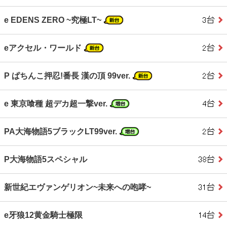
e EDENS ZERO ~究極LT~
eアクセル・ワールド
P ぱちんこ押忍!番長 漢の頂 99ver.
e 東京喰種 超デカ超一撃ver.
PA大海物語5ブラックLT99ver.
P大海物語5スペシャル
新世紀エヴァンゲリオン~未来への咆哮~
e牙狼12黄金騎士極限