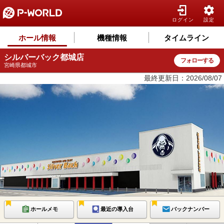
ログイン
設定
ホール情報
機種情報
タイムライン
シルバーバック都城店
フォローする
宮崎県都城市
最終更新日：2026/08/07
ホールメモ
最近の導入台
バックナンバー