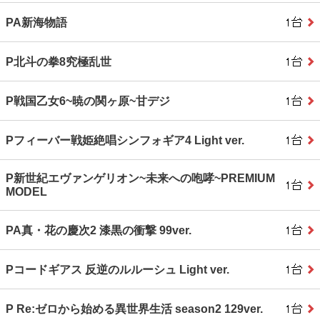
PA新海物語
P北斗の拳8究極乱世
P戦国乙女6~暁の関ヶ原~甘デジ
Pフィーバー戦姫絶唱シンフォギア4 Light ver.
P新世紀エヴァンゲリオン~未来への咆哮~PREMIUM
MODEL
PA真・花の慶次2 漆黒の衝撃 99ver.
Pコードギアス 反逆のルルーシュ Light ver.
P Re:ゼロから始める異世界生活 season2 129ver.