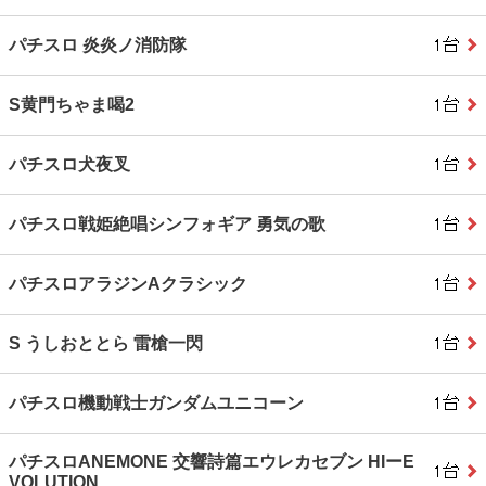
パチスロ 炎炎ノ消防隊
S黄門ちゃま喝2
パチスロ犬夜叉
パチスロ戦姫絶唱シンフォギア 勇気の歌
パチスロアラジンAクラシック
S うしおととら 雷槍一閃
パチスロ機動戦士ガンダムユニコーン
パチスロANEMONE 交響詩篇エウレカセブン HIーE
VOLUTION