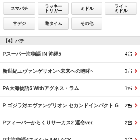
ラッキー
ライト
スマパチ
ミドル
トリガー
ミドル
甘デジ
遊タイム
その他
【4】パチ
Pスーパー海物語 IN 沖縄5
新世紀エヴァンゲリオン~未来への咆哮~
PA大海物語5 Withアグネス・ラム
P ゴジラ対エヴァンゲリオン セカンドインパクト G
Pフィーバーからくりサーカス2 運命ver.
P大海物語4スペシャルBLACK