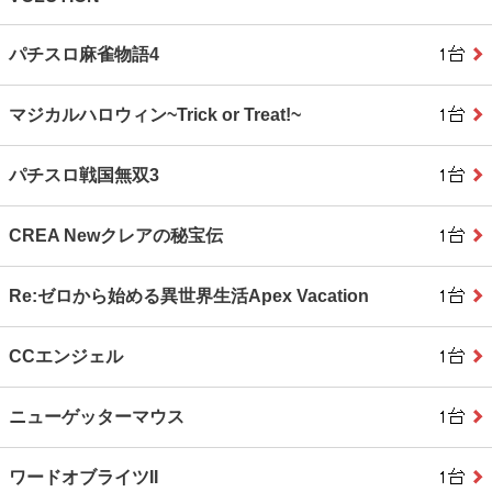
パチスロ麻雀物語4
マジカルハロウィン~Trick or Treat!~
パチスロ戦国無双3
CREA Newクレアの秘宝伝
Re:ゼロから始める異世界生活Apex Vacation
CCエンジェル
ニューゲッターマウス
ワードオブライツII