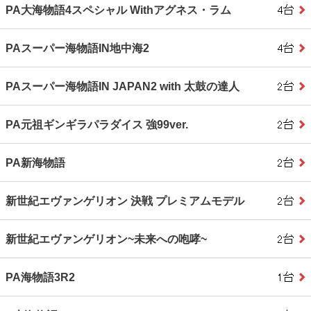
PA大海物語4スペシャル Withアグネス・ラム
PAスーパー海物語IN地中海2
PAスーパー海物語IN JAPAN2 with 太鼓の達人
PA元祖ギンギラパラダイス 強99ver.
PA新海物語
新世紀エヴァンゲリオン 決戦 プレミアムモデル
新世紀エヴァンゲリオン~未来への咆哮~
PA海物語3R2