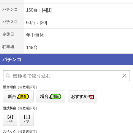
パチンコ
160台：[4][1]
パチスロ
60台：[20]
定休日
年中無休
駐車場
148台
パチンコ
新台増台
（複数選択可）
新台
増台
おすすめ
遊技料金
（複数選択可）
【4】
【1】
パチ
パチ
スペック
（複数選択可）