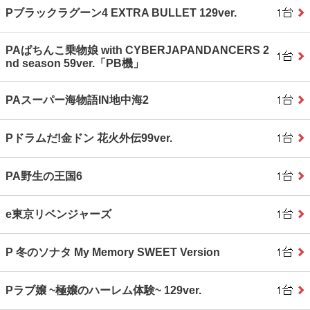
Pブラックラグーン4 EXTRA BULLET 129ver.
PAぱちんこ乗物娘 with CYBERJAPANDANCERS 2
nd season 59ver.「PB機」
PAスーパー海物語IN地中海2
Pドラムだ!金ドン 花火外伝99ver.
PA野生の王国6
e東京リベンジャーズ
P 冬のソナタ My Memory SWEET Version
Pラブ嬢 ~極嬢のハーレム体験~ 129ver.