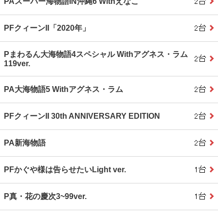
PAスーパー海物語IN沖縄6 Withえなこ
PFクィーンII「2020年」
Pまわるん大海物語4スペシャル Withアグネス・ラム
119ver.
PA大海物語5 Withアグネス・ラム
PFクィーンII 30th ANNIVERSARY EDITION
PA新海物語
PFかぐや様は告らせたいLight ver.
P真・花の慶次3~99ver.