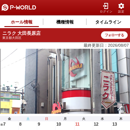
ログイン
設定
ホール情報
機種情報
タイムライン
ニラク 大田長原店
フォローする
東京都大田区
最終更新日：2026/08/07
金
土
日
月
火
水
木
7
8
9
10
11
12
13
8/