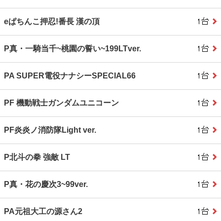
eぱちんこ押忍!番長 漢の頂
P真・一騎当千~桃園の誓い~199LTver.
PA SUPER電役ナナシーSPECIAL66
PF 機動戦士ガンダムユニコーン
PF炎炎ノ消防隊Light ver.
P北斗の拳 強敵 LT
P真・花の慶次3~99ver.
PA元祖大工の源さん2