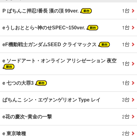
P ぱちんこ押忍!番長 漢の頂 99ver.
eうしおととら~神のせSPEC~150ver.
eF機動戦士ガンダムSEED クライマックス
e ソードアート・オンライン アリシゼーション 夜空
e 七つの大罪3
ぱちんこ シン・エヴァンゲリオン Type レイ
e花の慶次~黄金の一撃
e 東京喰種