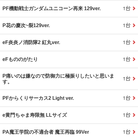
PF機動戦士ガンダムユニコーン再来 129ver.
P花の慶次~裂129ver.
eF炎炎ノ消防隊2 紅丸ver.
eFもののがたり
P痛いのは嫌なので防御力に極振りしたいと思いま
す。
PFからくりサーカス2 Light ver.
e黄門ちゃま寿限無 LLサイズ
PA魔王学院の不適合者 魔王再臨 99Ver