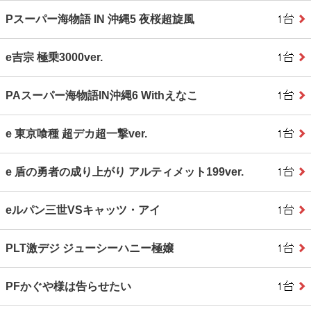
Pスーパー海物語 IN 沖縄5 夜桜超旋風
e吉宗 極乗3000ver.
PAスーパー海物語IN沖縄6 Withえなこ
e 東京喰種 超デカ超一撃ver.
e 盾の勇者の成り上がり アルティメット199ver.
eルパン三世VSキャッツ・アイ
PLT激デジ ジューシーハニー極嬢
PFかぐや様は告らせたい