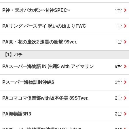
P神・天才バカボン~甘神SPEC~
PAリング バースデイ 呪いの始まりFWC
PA真・花の慶次2 漆黒の衝撃 99ver.
【1】パチ
PAスーパー海物語 IN 沖縄5 with アイマリン
Pスーパー海物語IN沖縄6
PAコマコマ倶楽部with坂本冬美 89STver.
PA海物語3R3