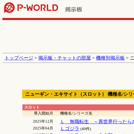
トップページ
>
掲示板・チャットの部屋
>
機種別掲示板
> 
ニューギン・エキサイト（スロット） 機種名/シリ
スロット
導入開始月
機種名/シリーズ名
2025年12月
Ｌ 無職転生 ～異世界行ったら
2025年04月
Ｌゴジラ
(49件)