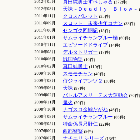
2012年05月
真田純勇士すぺしゃる
(372件)
2012年03月
天誅～Ｄｅａｄｌｙ Ｂｌｏｗ～
2011年11月
クロスバレット
(25件)
2011年09月
スロット 未来少年コナン
(33件)
2011年06月
センゴク回胴記
(18件)
2011年01月
サムライチャンプルー極
(60件)
2010年11月
エピソードドライブ
(14件)
2010年08月
デルタトリガー
(17件)
2010年06月
戦国物語
(10件)
2010年02月
真田純勇士
(110件)
2009年10月
スモモチャン
(40件)
2009年08月
侍ジャイアンツ２
(30件)
2009年06月
天誅
(97件)
2009年02月
バトルアスリーテス大運動会
(70件)
2008年11月
鬼火
(20件)
2008年10月
ナゴスロ金鯱だがね
(46件)
2008年08月
サムライチャンプルー
(86件)
2008年05月
特命係長只野仁
(22件)
2007年09月
西部警察
(8件)
2007年07月
ナチユリ シリーズ
(13件)