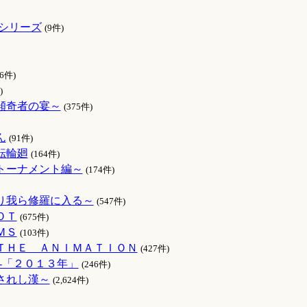
シリーズ
(9件)
86件)
)
傾奇者の宴～
(375件)
ん
(91件)
転輪廻
(164件)
トーナメント編～
(174件)
り我ら修羅に入る～
(547件)
ＯＴ
(675件)
ＭＳ
(103件)
ＴＨＥ ＡＮＩＭＡＴＩＯＮ
(427件)
‐「２０１３年」
(246件)
されし漢～
(2,624件)