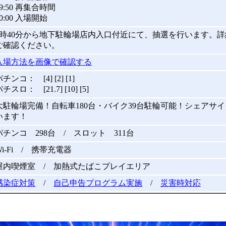
09:50 再集合時間
10:00 入場開始
9時40分から地下駐輪場店内入口付近にて、抽選を行います。
ご確認ください。
入場方法を画像で確認する
チンコ： [4] [2] [1]
チスロ： [21.7] [10] [5]
大駐輪場完備！自転車180台・バイク39台駐輪可能！シェアサ
います！
パチンコ 298台 / スロット 311台
Wi-Fi / 携帯充電器
屋内喫煙室 / 加熱式たばこプレイエリア
感染症対策
/
自己申告プログラム実施
/
災害時対応