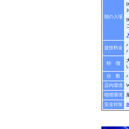
朝の入場
パ
遊技料金
パ
特 徴
台 数
店内環境
喫煙環境
安全対策