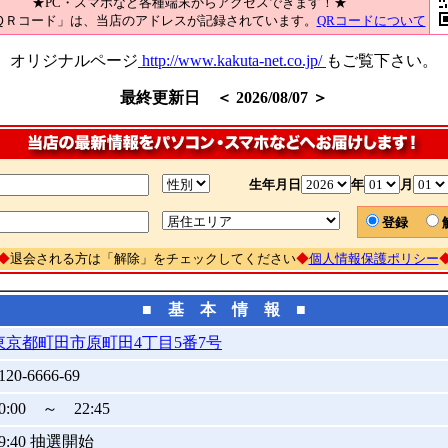
★PC・スマホなど各種端末からアクセスできます！★
ＱＲコード」は、当店のアドレスが記録されています。
QRコードについて
オリジナルページ
http://www.kakuta-net.co.jp/
もご覧下さい。
最終更新日 ＜ 2026/08/07 ＞
生年月日
年
月
登録
◆
退会される方は「解除」をチェックしてください
◆
個人情報保護ポリシー
■ 基 本 情 報 ■
東京都町田市原町田4丁目5番7号
120-6666-69
0:00 ～ 22:45
09:40 抽選開始