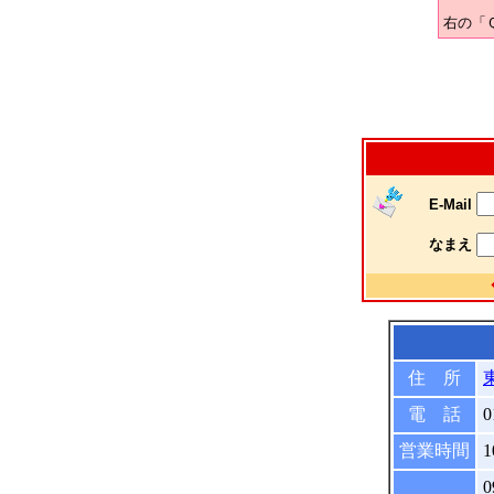
右の「
E-Mail
なまえ
住 所
電 話
0
営業時間
1