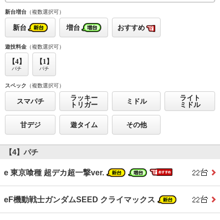
新台増台
（複数選択可）
新台
増台
おすすめ
遊技料金
（複数選択可）
【4】
【1】
パチ
パチ
スペック
（複数選択可）
ラッキー
ライト
スマパチ
ミドル
トリガー
ミドル
甘デジ
遊タイム
その他
【4】パチ
e 東京喰種 超デカ超一撃ver.
eF機動戦士ガンダムSEED クライマックス