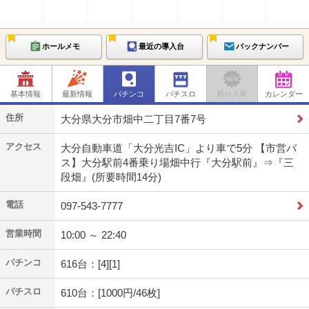
ホールメモ
最近の導入台
バックナンバー
基本情報
最新情報
パチンコ
パチスロ
新台入替
カレンダー
住所
大分県大分市畑中二丁目7番7号
アクセス
大分自動車道「大分光吉IC」より車で5分 【市営バ
ス】大分駅前4番乗り場畑中行『大分駅前』⇒『三
段畑』(所要時間14分)
電話
097-543-7777
営業時間
10:00 ～ 22:40
パチンコ
616台：[4][1]
パチスロ
610台：[1000円/46枚]