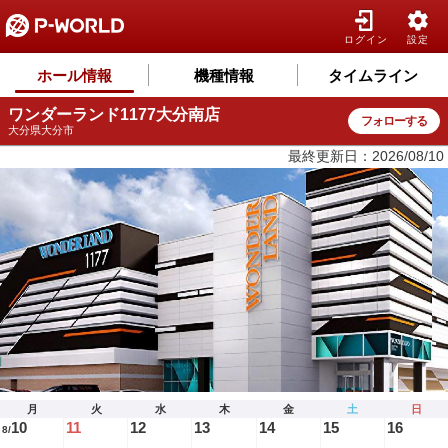
ログイン
設定
ホール情報
機種情報
タイムライン
ワンダーランド1177大分南店
フォローする
大分県大分市
最終更新日：2026/08/10
月
火
水
木
金
土
日
10
11
12
13
14
15
16
8/