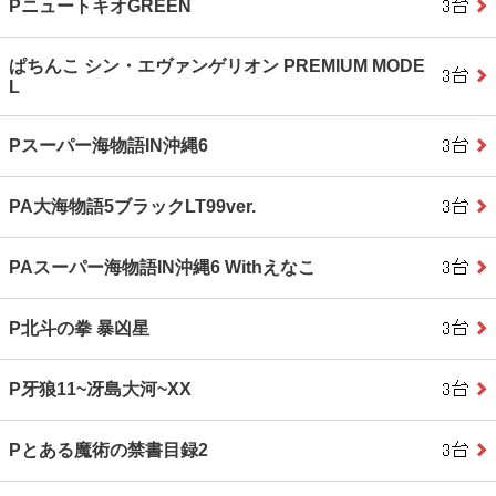
PニュートキオGREEN
ぱちんこ シン・エヴァンゲリオン PREMIUM MODE
L
Pスーパー海物語IN沖縄6
PA大海物語5ブラックLT99ver.
PAスーパー海物語IN沖縄6 Withえなこ
P北斗の拳 暴凶星
P牙狼11~冴島大河~XX
Pとある魔術の禁書目録2