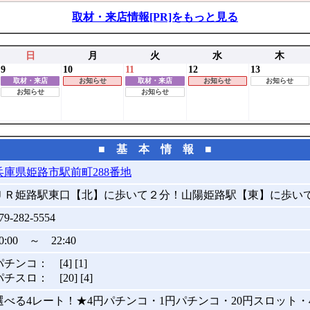
取材・来店情報[PR]をもっと見る
日
月
火
水
木
9
10
11
12
13
取材・来店
お知らせ
取材・来店
お知らせ
お知らせ
お知らせ
お知らせ
■ 基 本 情 報 ■
兵庫県姫路市駅前町288番地
ＪＲ姫路駅東口【北】に歩いて２分！山陽姫路駅【東】に歩い
79-282-5554
0:00 ～ 22:40
パチンコ： [4] [1]
パチスロ： [20] [4]
選べる4レート！★4円パチンコ・1円パチンコ・20円スロット・