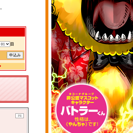
。
日
除
◆
PR