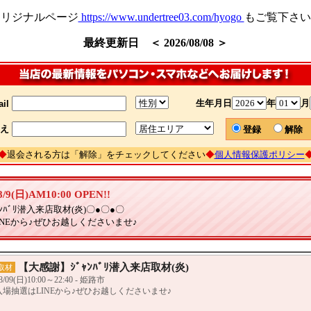
オリジナルページ
https://www.undertree03.com/hyogo
もご覧下さい
最終更新日 ＜ 2026/08/08 ＞
生年月日
年
月
il
え
登録
解
◆
退会される方は「解除」をチェックしてください
◆
個人情報保護ポリシー
(日)AM10:00 OPEN!!
ｬﾝﾊﾞﾘ潜入来店取材(炎)〇●〇●〇
INEから♪ぜひお越しくださいませ♪
【大感謝】ｼﾞｬﾝﾊﾞﾘ潜入来店取材(炎)
取材
8/09(日)10:00～22:40 - 姫路市
入場抽選はLINEから♪ぜひお越しくださいませ♪