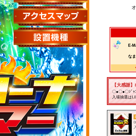
E-Ma
なま
【大感謝】8/9
〇●〇●〇ｼﾞ
入場抽選はL
0