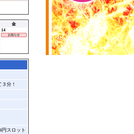
金
14
お知らせ
て３分！
4円スロット