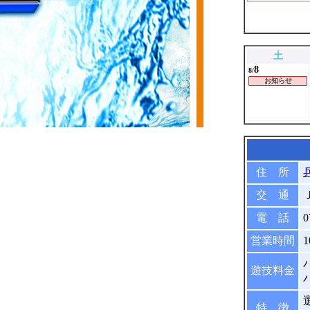
土
8
8/
お知らせ
住 所
交 通
電 話
0
営業時間
1
遊技料金
特 徴