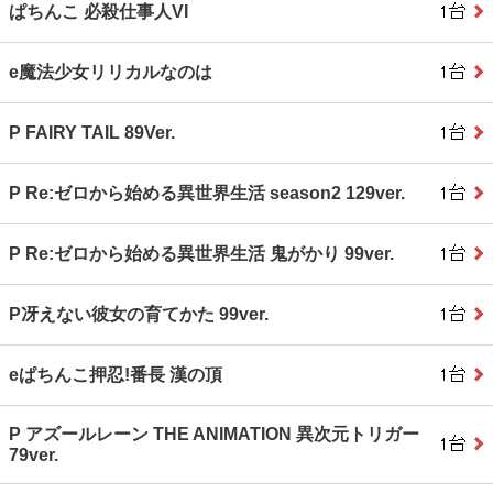
ぱちんこ 必殺仕事人VI
e魔法少女リリカルなのは
P FAIRY TAIL 89Ver.
P Re:ゼロから始める異世界生活 season2 129ver.
P Re:ゼロから始める異世界生活 鬼がかり 99ver.
P冴えない彼女の育てかた 99ver.
eぱちんこ押忍!番長 漢の頂
P アズールレーン THE ANIMATION 異次元トリガー
79ver.