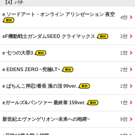
【4】パチ
e ソードアート・オンライン アリシゼーション 夜空
eF機動戦士ガンダムSEED クライマックス
e 七つの大罪3
e EDENS ZERO ~究極LT~
e ぱちんこ押忍!番長 漢の頂 99ver.
eガールズ&パンツァー 最終章 159ver.
新世紀エヴァンゲリオン~未来への咆哮~