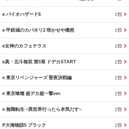
e バイオハザード6
e 甲鉄城のカバネリ2 咲かせや燦然
e女神のカフェテラス
e真・北斗無双 第5章 ドデカSTART
e 東京リベンジャーズ 聖夜決戦編
e 東京喰種 超デカ超一撃ver.
e 無職転生 ~異世界行ったら本気だす~
P大海物語5 ブラック