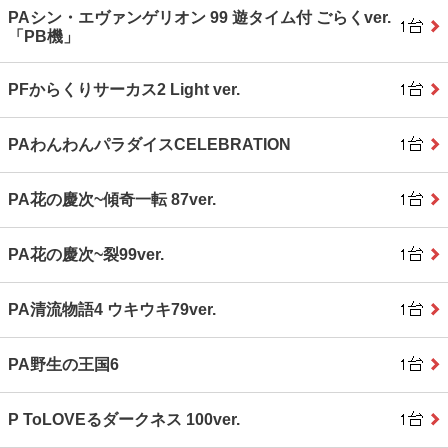
PAシン・エヴァンゲリオン 99 遊タイム付 ごらくver.
「PB機」
PFからくりサーカス2 Light ver.
PAわんわんパラダイスCELEBRATION
PA花の慶次~傾奇一転 87ver.
PA花の慶次~裂99ver.
PA清流物語4 ウキウキ79ver.
PA野生の王国6
P ToLOVEるダークネス 100ver.