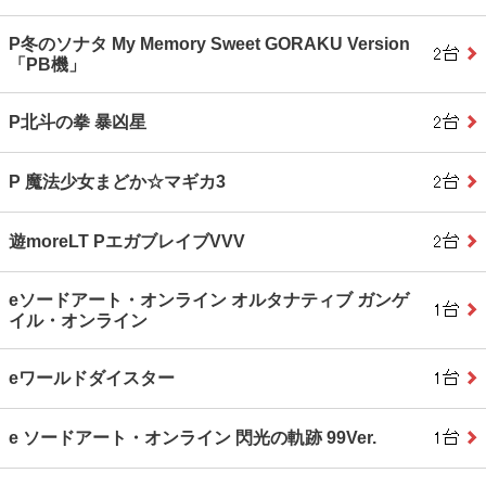
P冬のソナタ My Memory Sweet GORAKU Version
「PB機」
P北斗の拳 暴凶星
P 魔法少女まどか☆マギカ3
遊moreLT PエガブレイブVVV
eソードアート・オンライン オルタナティブ ガンゲ
イル・オンライン
eワールドダイスター
e ソードアート・オンライン 閃光の軌跡 99Ver.