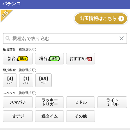
パチンコ
出玉情報はこちら
新台増台
（複数選択可）
新台
増台
おすすめ
遊技料金
（複数選択可）
【4】
【1】
【0.5】
パチ
パチ
パチ
スペック
（複数選択可）
ラッキー
ライト
スマパチ
ミドル
トリガー
ミドル
甘デジ
遊タイム
その他