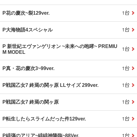
P花の慶次~裂129ver.
P大海物語4スペシャル
P 新世紀エヴァンゲリオン ~未来への咆哮~ PREMIU
M MODEL
P真・花の慶次3~99ver.
P戦国乙女7 終焉の関ヶ原 LLサイズ 299ver.
P戦国乙女7 終焉の関ヶ原
P転生したらスライムだった件129ver.
P緋弾のアリア~緋緋神降臨~88Ver.