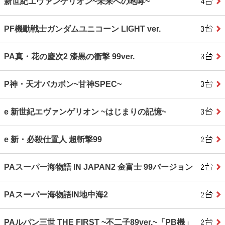
新世紀エヴァンゲリオン~未来への咆哮~
PF機動戦士ガンダムユニコーン LIGHT ver.
PA真・花の慶次2 漆黒の衝撃 99ver.
P神・天才バカボン~甘神SPEC~
e 新世紀エヴァンゲリオン ~はじまりの記憶~
e 新・必殺仕置人 超斬撃99
PAスーパー海物語 IN JAPAN2 金富士 99バージョン
PAスーパー海物語IN地中海2
PAルパン三世 THE FIRST ~不二子89ver.~「PB機」