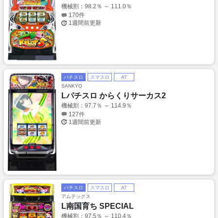
機械割：98.2％ ～ 111.0％
170件
1週間前更新
パチスロ
スマスロ
AT
SANKYO
Lパチスロ からくりサーカス2
機械割：97.7％ ～ 114.9％
127件
1週間前更新
パチスロ
スマスロ
AT
アムテックス
L南国育ち SPECIAL
機械割：97.5％ ～ 110.4％