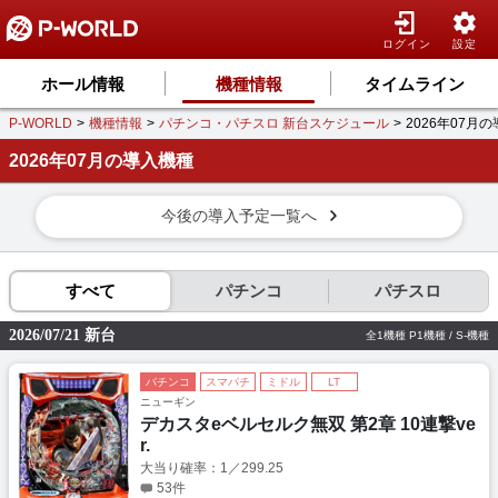
ログイン
設定
ホール情報
機種情報
タイムライン
P-WORLD
機種情報
パチンコ・パチスロ 新台スケジュール
2026年07月
2026年07月の導入機種
今後の導入予定一覧へ
すべて
パチンコ
パチスロ
2026/07/21 新台
全1機種 P1機種 / S-機種
パチンコ
スマパチ
ミドル
LT
ニューギン
デカスタeベルセルク無双 第2章 10連撃ve
r.
大当り確率：1／299.25
53件