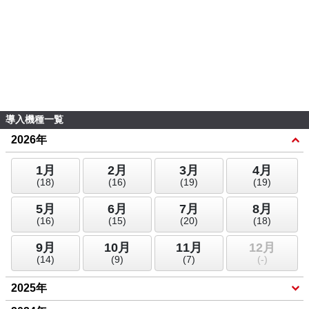
導入機種一覧
2026年
1月
2月
3月
4月
(18)
(16)
(19)
(19)
5月
6月
7月
8月
(16)
(15)
(20)
(18)
9月
10月
11月
12月
(14)
(9)
(7)
(-)
2025年