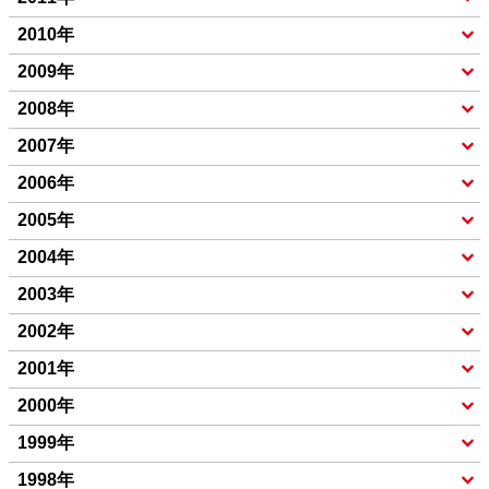
2010年
2009年
2008年
2007年
2006年
2005年
2004年
2003年
2002年
2001年
2000年
1999年
1998年