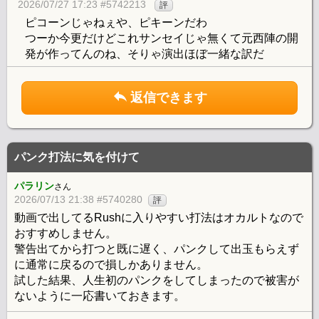
2026/07/27 17:23 #5742213
評
ピコーンじゃねぇや、ピキーンだわ
つーか今更だけどこれサンセイじゃ無くて元西陣の開
発が作ってんのね、そりゃ演出ほぼ一緒な訳だ
返信できます
パンク打法に気を付けて
パラリン
さん
2026/07/13 21:38 #5740280
評
動画で出してるRushに入りやすい打法はオカルトなので
おすすめしません。
警告出てから打つと既に遅く、パンクして出玉もらえず
に通常に戻るので損しかありません。
試した結果、人生初のパンクをしてしまったので被害が
ないように一応書いておきます。