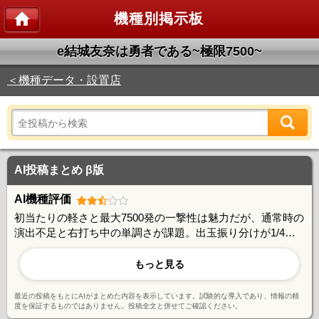
機種別掲示板
e結城友奈は勇者である~極限7500~
＜機種データ・設置店
AI投稿まとめ β版
AI機種評価
初当たりの軽さと最大7500発の一撃性は魅力だが、通常時の
演出不足と右打ち中の単調さが課題。出玉振り分けが1/4で
上位、3/4で下位という偏りが厳しく、連チャンしても物足
りなさを感じる声が多い。版権ファンからは演出の作り込み
もっと見る
不足を惜しむ意見が目立ち、改善の余地があるとの指摘が複
数見られる。
最近の投稿をもとにAIがまとめた内容を表示しています。試験的な導入であり、情報の精
度を保証するものではありません。投稿全文と併せてご確認ください。