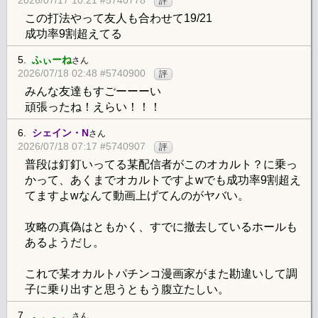
評
この打法やって友人も合わせて19/21
成功率9割超えてる
5.
ふぃーね
さん
2026/07/18 02:48 #5740900
評
みんな友達もすごーーーい
頑張ったね！えらい！！！
6.
シェイン・N
さん
2026/07/18 07:17 #5740907
評
普段は釘釘いってる某配信者がこのオカルト？に乗っ
かって、あくまでオカルトですよwでも成功率9割超え
てますよwなんて動画上げてんのがヤバい。
攻略の真偽はともかく、すでに撤去しているホールも
あるようだし。
これで某オカルトパチンコ漫画家がまた勘違いして調
子に乗り出すと思うともう腹立たしい。
7.
。、。、
さん