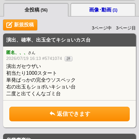
全投稿
画像･動画
(56)
(1)
新規投稿
3ページ中 3ページ目
演出、確率、出玉全てキショいカス台
匿名、、、
さん
2026/07/19 16:13 #5741074
評
演出ガセウザい
初当たり1000スタート
単発ばっかの完全ウソスペック
右の出玉もショボいキショい台
二度と出てくんなゴミ台
返信できます