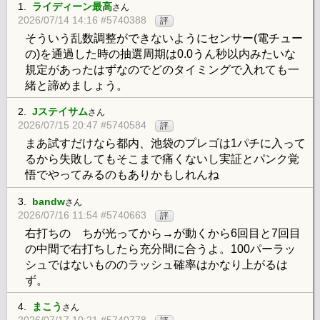
1.
ライディーン最高
さん
2026/07/14 14:16 #5740388
評
そういう乱数調整ができないようにセンサー(電チュー
の)を通過した時の抽選周期は0.0うん秒以内みたいな
規定があったはずなのでどのタイミングで入れても一
緒と諦めましょう。
2.
Jステイサム
さん
2026/07/15 20:47 #5740584
評
まあ試すだけなら都内、池袋のプレゴは1パチに入って
るから失敗してもそこまで痛くないし実証とパンク覚
悟でやってみるのもありかもしれんね
3.
bandw
さん
2026/07/16 11:54 #5740663
評
右打ちの ちが光ってから→が動くから6回目と7回目
の中間で右打ちしたら充分間に合うよ。100パーラッ
シュではないもののラッシュ確率はかなり上がるは
ず。
4.
まこう
さん
2026/07/17 10:21 #5740778