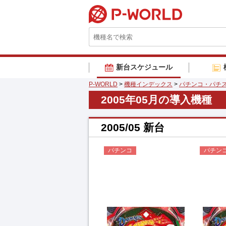
P-WORLD
新台スケジュール
P-WORLD
>
機種インデックス
>
パチンコ・パチス
2005年05月の導入機種
2005/05 新台
パチンコ
パチン