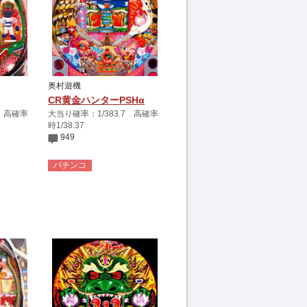
奥村遊機
CR黄金ハンターPSHα
9 高確率
大当り確率：1/383.7 高確率
時1/38.37
949
パチンコ