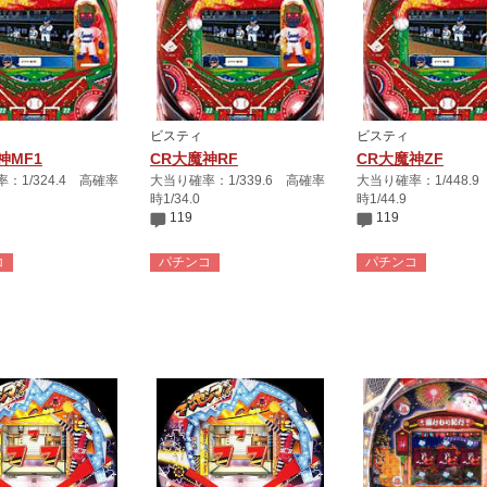
ビスティ
ビスティ
神MF1
CR大魔神RF
CR大魔神ZF
：1/324.4 高確率
大当り確率：1/339.6 高確率
大当り確率：1/448.
時1/34.0
時1/44.9
119
119
コ
パチンコ
パチンコ