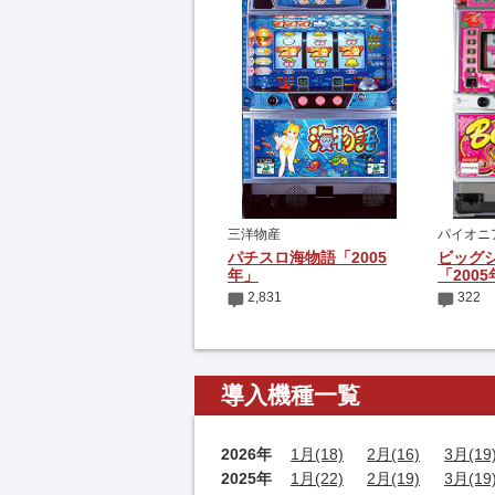
三洋物産
パイオニ
パチスロ海物語「2005
ビッグシ
年」
「200
2,831
322
導入機種一覧
2026年
1月(18)
2月(16)
3月(19
2025年
1月(22)
2月(19)
3月(19