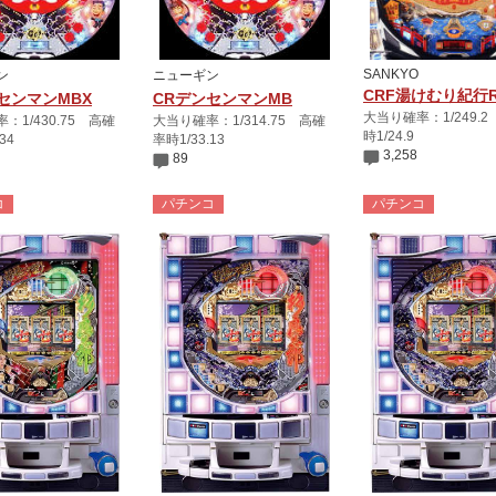
SANKYO
ン
ニューギン
CRF湯けむり紀行R
センマンMBX
CRデンセンマンMB
大当り確率：1/249.
：1/430.75 高確
大当り確率：1/314.75 高確
時1/24.9
34
率時1/33.13
3,258
89
コ
パチンコ
パチンコ