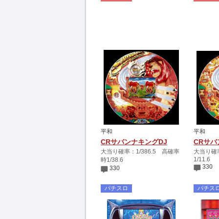
平和
平和
CRサバンナキングDJ
CRサバ
大当り確率：1/386.5 高確率
大当り確率
1/11.6
時1/38.6
330
330
パチスロ
パチス