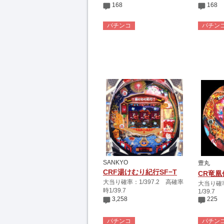
168
168
パチンコ
パチン
SANKYO
豊丸
CRF湯けむり紀行SF−T
CR竜凰
大当り確率：1/397.2 高確率
大当り確率
時1/39.7
1/39.7
3,258
225
パチンコ
パチン