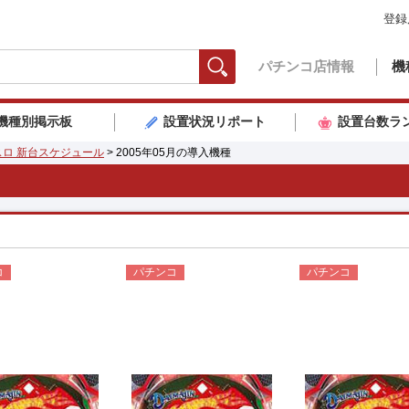
登録
パチンコ店情報
機
検索
機種別掲示板
設置状況リポート
設置台数ラ
ロ 新台スケジュール
> 2005年05月の導入機種
コ
パチンコ
パチンコ