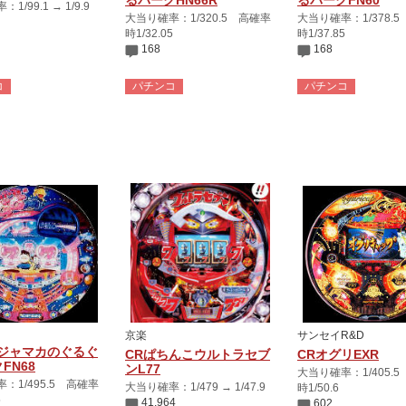
るパークHN66R
るパークFN60
1/99.1 → 1/9.9
大当り確率：1/320.5 高確率
大当り確率：1/378.
時1/32.05
時1/37.85
168
168
コ
パチンコ
パチンコ
京楽
サンセイR&D
ンジャマカのぐるぐ
CRぱちんこウルトラセブ
CRオグリEXR
FN68
ンL77
大当り確率：1/405.
：1/495.5 高確率
大当り確率：1/479 → 1/47.9
時1/50.6
5
41,964
602