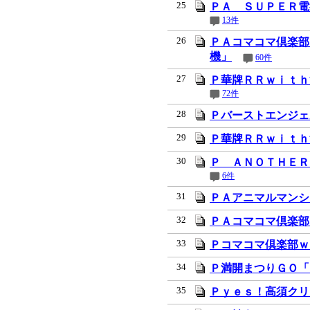
25
ＰＡ ＳＵＰＥＲ電
13件
26
ＰＡコマコマ倶楽部
機」
60件
27
Ｐ華牌ＲＲｗｉｔｈ
72件
28
Ｐバーストエンジェ
29
Ｐ華牌ＲＲｗｉｔｈ
30
Ｐ ＡＮＯＴＨＥＲ
6件
31
ＰＡアニマルマンシ
32
ＰＡコマコマ倶楽部
33
Ｐコマコマ倶楽部ｗ
34
Ｐ満開まつりＧＯ「
35
Ｐｙｅｓ！高須クリ