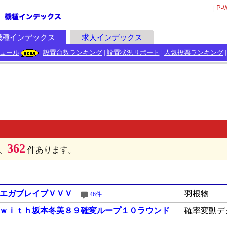
|
P-
機種インデックス
求人インデックス
ュール
|
設置台数ランキング
|
設置状況リポート
|
人気投票ランキング
362
、
件あります。
エガブレイブＶＶＶ
羽根物
46件
ｗｉｔｈ坂本冬美８９確変ループ１０ラウンド
確率変動デ