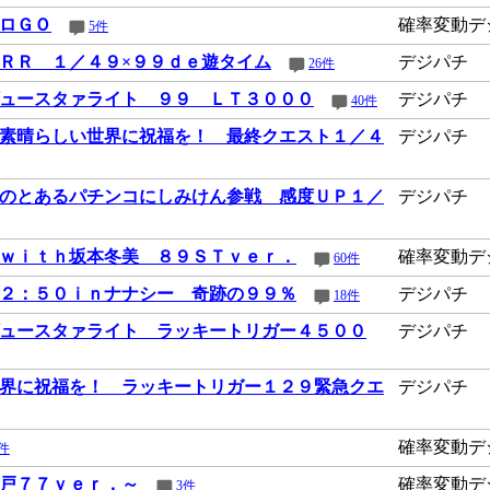
ロＧＯ
確率変動デ
5件
ＲＲ １／４９×９９ｄｅ遊タイム
デジパチ
26件
ュースタァライト ９９ ＬＴ３０００
デジパチ
40件
素晴らしい世界に祝福を！ 最終クエスト１／４
デジパチ
のとあるパチンコにしみけん参戦 感度ＵＰ１／
デジパチ
ｗｉｔｈ坂本冬美 ８９ＳＴｖｅｒ．
確率変動デ
60件
２：５０ｉｎナナシー 奇跡の９９％
デジパチ
18件
ュースタァライト ラッキートリガー４５００
デジパチ
界に祝福を！ ラッキートリガー１２９緊急クエ
デジパチ
確率変動デ
5件
戸７７ｖｅｒ．～
確率変動デ
3件