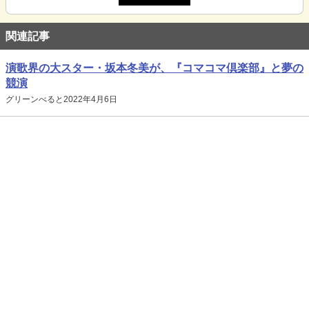
関連記事
演歌界の大スター・坂本冬美が、『コマコマ倶楽部』と夢の
競演
グリーンべると2022年4月6日