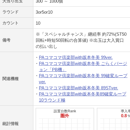
大当り出玉
300 ～ 1000個
ラウンド
3or5or10
カウント
10
※「スペシャルチャンス」継続率 約72%(ST50
備考
回転+時短50回転の合算値) ※出玉は大入賞口
の払い出し
PAコマコマ倶楽部with坂本冬美 99ver.
PAコマコマ倶楽部with坂本冬美 ごらくバージ
ョン「PB機」
PAコマコマ倶楽部with坂本冬美 99確変ループ
関連機種
ver.
PAコマコマ倶楽部with坂本冬美 89STver.
PAコマコマ倶楽部with坂本冬美89確変ループ
10ラウンド極
設置台数Rank
導入
圏外
0.8
統計情報