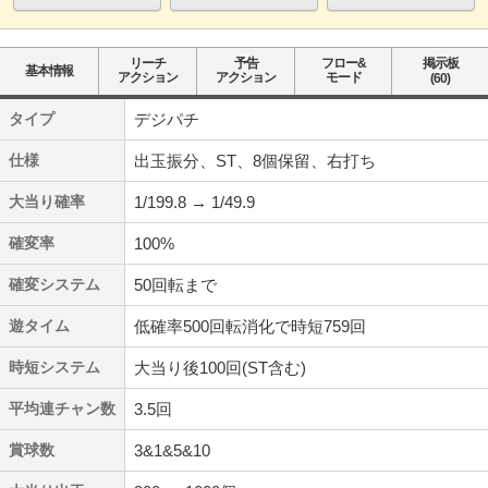
リーチ
予告
フロー&
掲示板
基本情報
アクション
アクション
モード
(60)
タイプ
デジパチ
仕様
出玉振分、ST、8個保留、右打ち
大当り確率
1/199.8 → 1/49.9
確変率
100%
確変システム
50回転まで
遊タイム
低確率500回転消化で時短759回
時短システム
大当り後100回(ST含む)
平均連チャン数
3.5回
賞球数
3&1&5&10