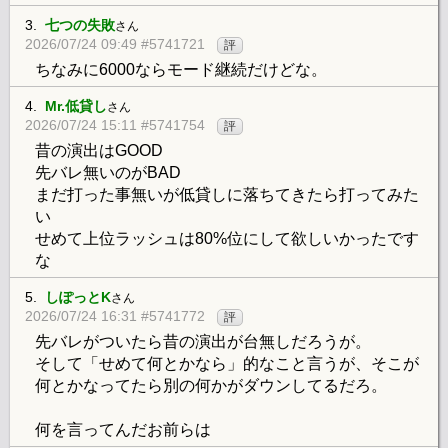
3.
七つの失敗
さん
2026/07/24 09:49 #5741721
評
ちなみに6000ならモード継続だけどな。
4.
Mr.低貸し
さん
2026/07/24 15:11 #5741754
評
昔の演出はGOOD
先バレ無いのがBAD
まだ打った事無いが低貸しに落ちてきたら打ってみた
い
せめて上位ラッシュは80%位にして欲しいかったです
な
5.
しぽっとK
さん
2026/07/24 16:31 #5741772
評
先バレがついたら昔の演出が台無しだろうが。
そして「せめて何とかなら」的なこと言うが、そこが
何とかなってたら別の何かがダウンしてるだろ。
何を言ってんだお前らは