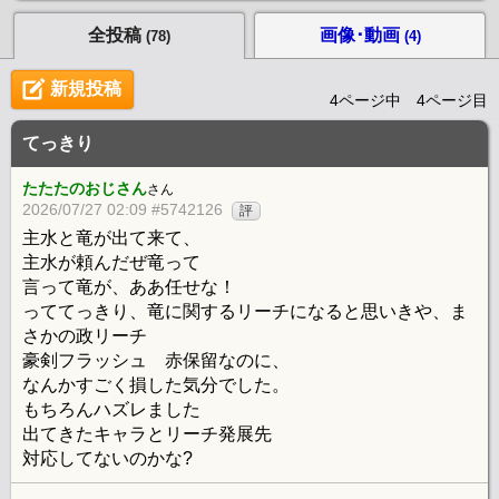
全投稿
画像･動画
(78)
(4)
新規投稿
4ページ中 4ページ目
てっきり
たたたのおじさん
さん
2026/07/27 02:09 #5742126
評
主水と竜が出て来て、
主水が頼んだぜ竜って
言って竜が、ああ任せな！
っててっきり、竜に関するリーチになると思いきや、ま
さかの政リーチ
豪剣フラッシュ 赤保留なのに、
なんかすごく損した気分でした。
もちろんハズレました
出てきたキャラとリーチ発展先
対応してないのかな?