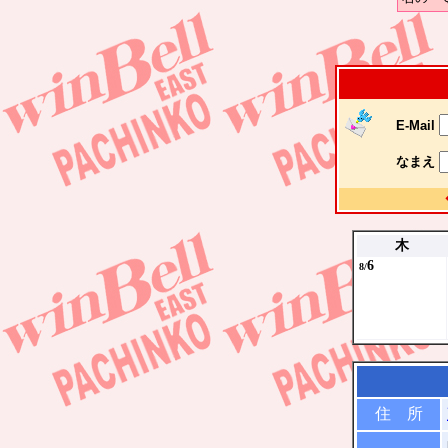
E-Mail
なまえ
木
6
8/
住 所