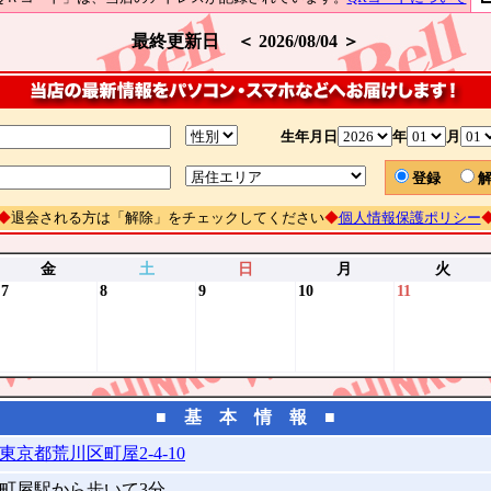
最終更新日 ＜ 2026/08/04 ＞
生年月日
年
月
登録
◆
退会される方は「解除」をチェックしてください
◆
個人情報保護ポリシー
金
土
日
月
火
7
8
9
10
11
■ 基 本 情 報 ■
東京都荒川区町屋2-4-10
町屋駅から歩いて3分