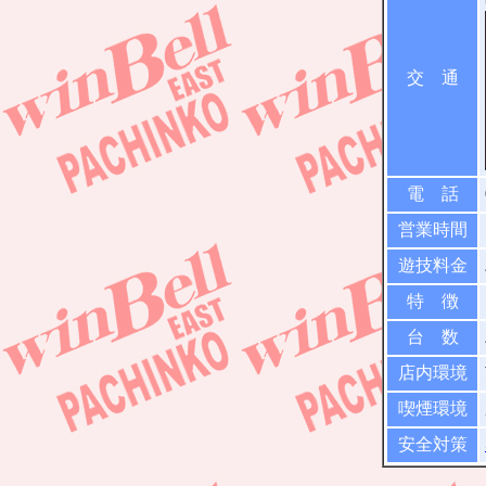
交 通
電 話
営業時間
遊技料金
特 徴
台 数
店内環境
喫煙環境
安全対策