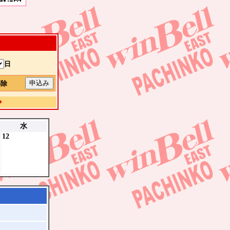
日
解除
◆
水
12