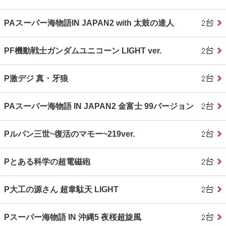
PAスーパー海物語IN JAPAN2 with 太鼓の達人
PF機動戦士ガンダムユニコーン LIGHT ver.
P激デジ 真・牙狼
PAスーパー海物語 IN JAPAN2 金富士 99バージョン
Pルパン三世~復活のマモー~219ver.
Pとある科学の超電磁砲
P大工の源さん 超韋駄天 LIGHT
Pスーパー海物語 IN 沖縄5 夜桜超旋風