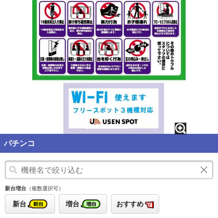
パチンコ
新台増台
（複数選択可）
新台
増台
おすすめ