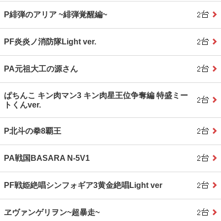
P緋弾のアリア ~緋弾覚醒編~
PF炎炎ノ消防隊Light ver.
PA元祖大工の源さん
ぱちんこ キン肉マン3 キン肉星王位争奪編 特盛ミー
トくんver.
P北斗の拳8覇王
PA戦国BASARA N‐5V1
PF戦姫絶唱シンフォギア3黄金絶唱Light ver
ヱヴァンゲリヲン~超暴走~