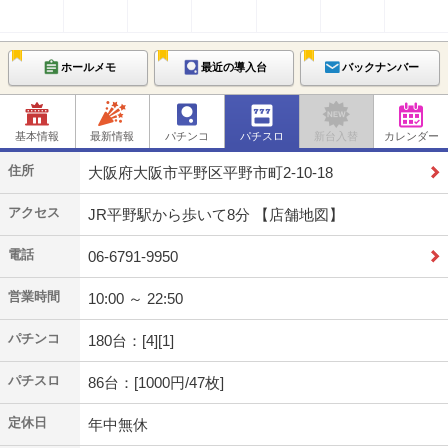
ホールメモ
最近の導入台
バックナンバー
基本情報
最新情報
パチンコ
パチスロ
新台入替
カレンダー
住所
大阪府大阪市平野区平野市町2-10-18
アクセス
JR平野駅から歩いて8分 【店舗地図】
電話
06-6791-9950
営業時間
10:00 ～ 22:50
パチンコ
180台：[4][1]
パチスロ
86台：[1000円/47枚]
定休日
年中無休