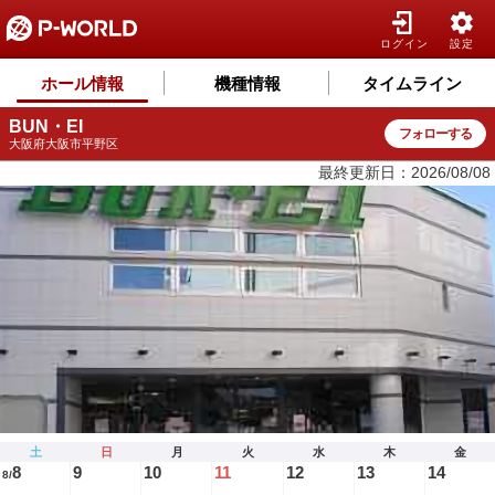
ログイン
設定
ホール情報
機種情報
タイムライン
BUN・EI
フォローする
大阪府大阪市平野区
最終更新日：2026/08/08
土
日
月
火
水
木
金
8
9
10
11
12
13
14
8/