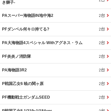
き獅子‐
PAスーパー海物語IN地中海2
PFダンベル何キロ持てる?
PA大海物語4スペシャル Withアグネス・ラム
PF炎炎ノ消防隊
PA海物語3R2
P戦国乙女6 暁の関ヶ原
PF機動戦士ガンダムSEED
P戦国乙女5 1/219~1/184ver.