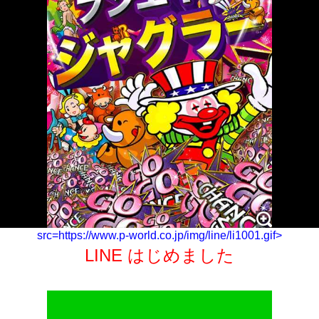
src=https://www.p-world.co.jp/img/line/li1001.gif>
LINE はじめました