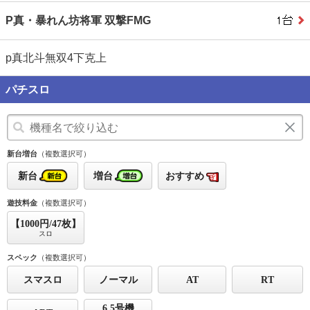
P真・暴れん坊将軍 双撃FMG
p真北斗無双4下克上
パチスロ
新台増台
（複数選択可）
新台
増台
おすすめ
遊技料金
（複数選択可）
【1000円/47枚】
スロ
スペック
（複数選択可）
スマスロ
ノーマル
AT
RT
6.5号機