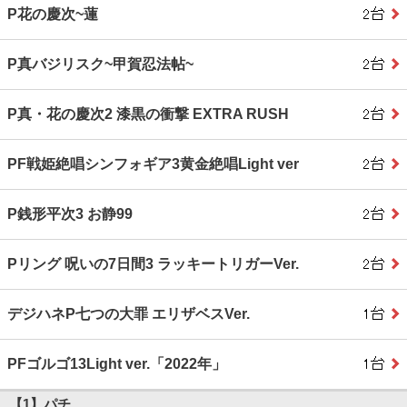
P花の慶次~蓮
P真バジリスク~甲賀忍法帖~
P真・花の慶次2 漆黒の衝撃 EXTRA RUSH
PF戦姫絶唱シンフォギア3黄金絶唱Light ver
P銭形平次3 お静99
Pリング 呪いの7日間3 ラッキートリガーVer.
デジハネP七つの大罪 エリザベスVer.
PFゴルゴ13Light ver.「2022年」
【1】パチ