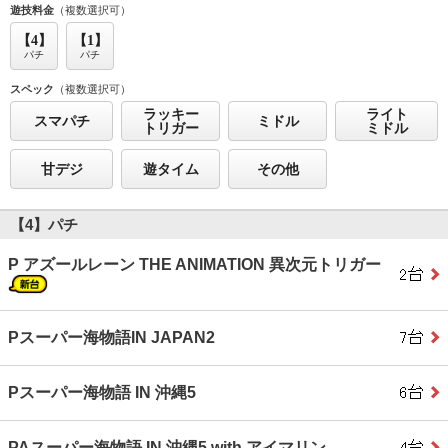
遊技料金
（複数選択可）
【4】
【1】
パチ
パチ
スペック
（複数選択可）
ラッキー
ライト
スマパチ
ミドル
トリガー
ミドル
甘デジ
遊タイム
その他
【4】パチ
P アズールレーン THE ANIMATION 異次元トリガー
Pスーパー海物語IN JAPAN2
Pスーパー海物語 IN 沖縄5
PAスーパー海物語 IN 沖縄5 with アイマリン