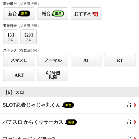
新台増台
（複数選択可）
新台
増台
おすすめ
遊技料金
（複数選択可）
【5】
【20】
スロ
スロ
スペック
（複数選択可）
スマスロ
ノーマル
AT
RT
6.5号機
ART
以降
【5】スロ
SLOT忍者じゃじゃ丸くん
パチスロ からくりサーカス