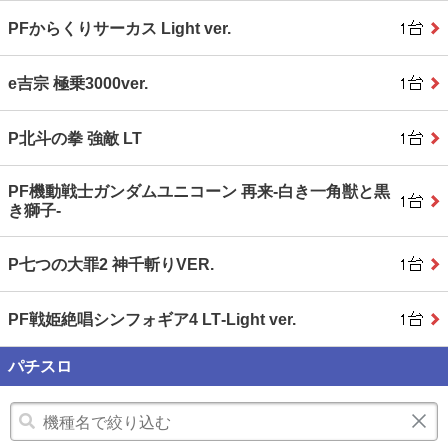
PFからくりサーカス Light ver.
e吉宗 極乗3000ver.
P北斗の拳 強敵 LT
PF機動戦士ガンダムユニコーン 再来‐白き一角獣と黒
き獅子‐
P七つの大罪2 神千斬りVER.
PF戦姫絶唱シンフォギア4 LT‐Light ver.
パチスロ