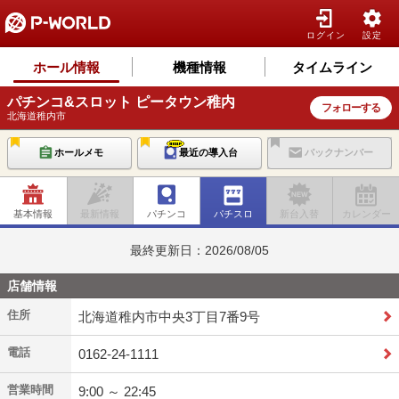
ログイン
設定
ホール情報
機種情報
タイムライン
パチンコ&スロット ピータウン稚内
フォローする
北海道稚内市
ホールメモ
最近の導入台
バックナンバー
基本情報
最新情報
パチンコ
パチスロ
新台入替
カレンダー
最終更新日：2026/08/05
店舗情報
住所
北海道稚内市中央3丁目7番9号
電話
0162-24-1111
営業時間
9:00 ～ 22:45