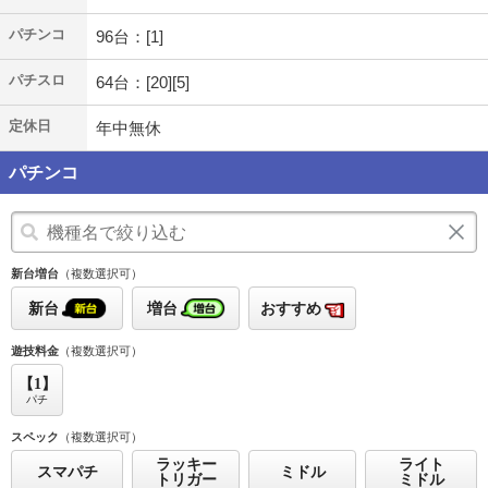
パチンコ
96台：[1]
パチスロ
64台：[20][5]
定休日
年中無休
パチンコ
新台増台
（複数選択可）
新台
増台
おすすめ
遊技料金
（複数選択可）
【1】
パチ
スペック
（複数選択可）
ラッキー
ライト
スマパチ
ミドル
トリガー
ミドル