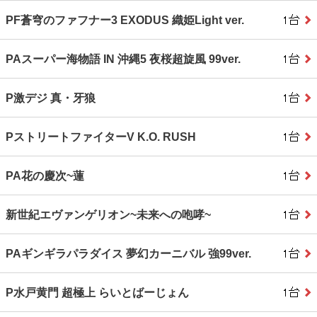
PF蒼穹のファフナー3 EXODUS 織姫Light ver.
PAスーパー海物語 IN 沖縄5 夜桜超旋風 99ver.
P激デジ 真・牙狼
PストリートファイターV K.O. RUSH
PA花の慶次~蓮
新世紀エヴァンゲリオン~未来への咆哮~
PAギンギラパラダイス 夢幻カーニバル 強99ver.
P水戸黄門 超極上 らいとばーじょん