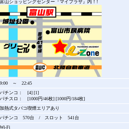
富山ショッピングセンター『マイプラザ』内！!
9:00 ～ 22:45
パチンコ： [4] [1]
パチスロ： [1000円/46枚] [1000円/184枚]
加熱式タバコ喫煙エリアあり
パチンコ 570台 / スロット 541台
Wi-Fi