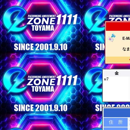
E-Ma
なま
金
7
8/
住 所