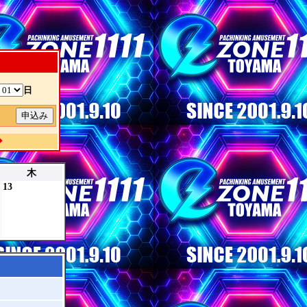
日
除
◆
木
13