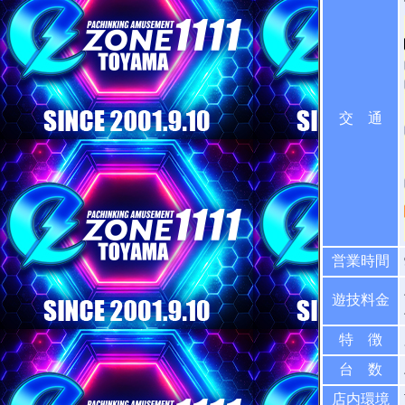
交 通
営業時間
遊技料金
特 徴
台 数
店内環境