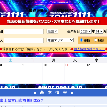
オリジナルページ
http://www.okada-ep.co.jp
もご覧下さい。
最終更新日 ＜ 2026/08/07 ＞
生年月日
年
月
il
え
登録
解
◆
退会される方は「解除」をチェックしてください
◆
個人情報保護ポリシー
土
日
月
火
水
8
9
10
11
12
■ 基 本 情 報 ■
富山県富山市堀川町355-7