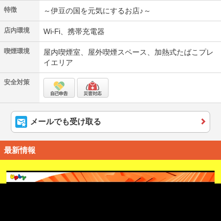
特徴
～伊豆の国を元気にするお店♪～
店内環境
Wi-Fi、携帯充電器
喫煙環境
屋内喫煙室、屋外喫煙スペース、加熱式たばこプレ
イエリア
安全対策
メールでも受け取る
最新情報