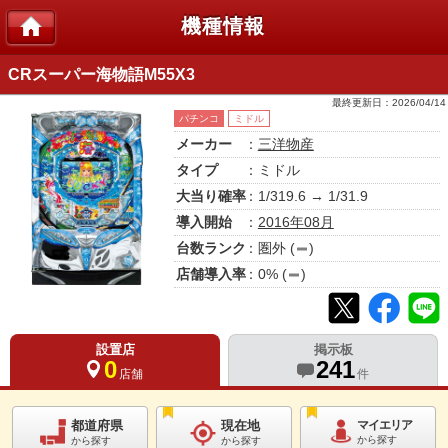
機種情報
CRスーパー海物語M55X3
最終更新日：
2026/04/14
パチンコ
ミドル
メーカー
：
三洋物産
タイプ
：ミドル
大当り確率
：1/319.6 → 1/31.9
導入開始
：
2016年08月
台数ランク
：
圏外
(
)
店舗導入率
：
0
% (
)
設置店
掲示板
0
241
店舗
件
都道府県
現在地
マイエリア
から探す
から探す
から探す