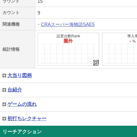
ラウンド
15
カウント
9
関連機種
CRAスーパー海物語SAE5
設置台数Rank
導入
圏外
-
%
統計情報
大当り図柄
台紹介
ゲームの流れ
初打ちレクチャー
リーチアクション