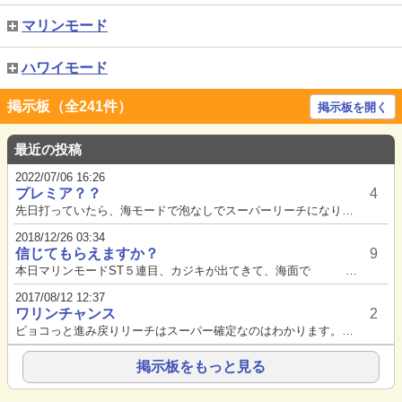
マリンモード
ハワイモード
掲示板（全241件）
掲示板を開く
最近の投稿
2022/07/06 16:26
プレミア？？
4
先日打っていたら、海モードで泡なしでスーパーリーチになり、確変で当たりましたがこれはプレミアですか？泡なしでは普通スーパ...
2018/12/26 03:34
信じてもらえますか？
9
本日マリンモードST５連目、カジキが出てきて、海面で ４４４ その後スルー何事もなかったかのように次回転へ・・・・...
2017/08/12 12:37
ワリンチャンス
2
ピョコっと進み戻りリーチはスーパー確定なのはわかります。ワリンチャンスも滑りからの突入あるんですね。本日体験しました。以...
掲示板をもっと見る