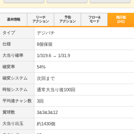
リーチ
予告
フロー&
掲示板
基本情報
アクション
アクション
モード
(241)
タイプ
デジパチ
仕様
8個保留
大当り確率
1/319.6 → 1/31.9
確変率
54%
確変システム
次回まで
時短システム
通常大当り後100回
平均連チャン数
3回
賞球数
3&3&3&12
大当り出玉
約1430個