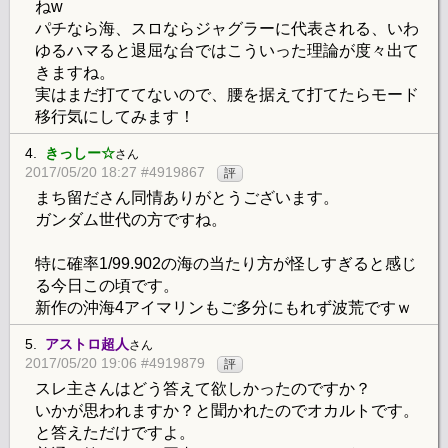
ねw
パチなら海、スロならジャグラーに代表される、いわ
ゆるハマると退屈な台ではこういった理論が度々出て
きますね。
実はまだ打ててないので、腰を据えて打てたらモード
移行気にしてみます！
4.
きっしー☆
さん
2017/05/20 18:27 #4919867
評
まち留ださん同情ありがとうございます。
ガンダム世代の方ですね。
特に確率1/99.902の海の当たり方が怪しすぎると感じ
る今日この頃です。
新作の沖海4アイマリンもご多分にもれず波荒ですｗ
5.
アストロ超人
さん
2017/05/20 19:06 #4919879
評
スレ主さんはどう答えて欲しかったのですか？
いかが思われますか？と聞かれたのでオカルトです。
と答えただけですよ。