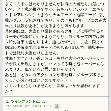
さて、ミドルはわかりませんが甘海の大当たり抽選につ
いて、全く私の推測ですが、昔あったアレパチ（エキサ
イトやアレジン）のような天国モード・地獄モード（乱
数がグループ化されており、そのうち1グループにのみ大
当たり乱数がある）があるような気がします。
具体的には、大当たり乱数があるグループに移行すると
リーチが頻繁にかかるようになり、当グループ内では約
1/10の確率で当たります。逆にはずれリーチ後、同じく
約1/10の確率で地獄モードに落ちる仕組みで、地獄モー
ドでは絶対大当たりしません。
甘海も大当たりが近い時は、魚群や大泡やスーパーリー
チが良く出現しますが、ハマってる時は泡スーパーすら
来ません。似ていると思いませんか！？
あとは、どういうアクションが来た時にグループ移行し
てるかが分かればいいのですが・・・
オカルトかもしれませんが、皆様はいかが思われます
か？
1.
ツインファントム
さん
2017/05/01 02:12 #4910718
評