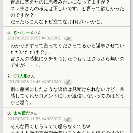
普通に答えたのに悪者みたいになってますが？
スレ主さんの考えは正しいです。と言って欲しかった
のですか？
だったらこんなトピ立てなければいいかと。
6.
きっしー☆
さん
2017/05/20 20:57 #4919901
評
わかりますって言ってくださってるから返事させてい
ただいただけです。
皆さんの感想にケチをつけたつもりはさらさら無いの
ですが・・・。
7.
CR人形
さん
2017/05/23 18:43 #4921240
評
別に悪者にしたような返信は見受けられないけど、共
感してくれたコメントにしか返信しないってのはどう
かと思う。
8.
まち留だ
さん
2017/05/27 11:56 #4923027
評
そんな目くじら立てて怒らなくてもw
オカルト派の方が都合悪いことから目を晒すのは今に