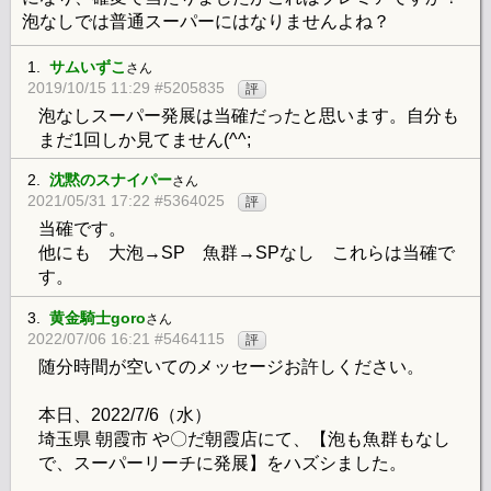
泡なしでは普通スーパーにはなりませんよね？
1.
サムいずこ
さん
2019/10/15 11:29 #5205835
評
泡なしスーパー発展は当確だったと思います。自分も
まだ1回しか見てません(^^;
2.
沈黙のスナイパー
さん
2021/05/31 17:22 #5364025
評
当確です。
他にも 大泡→SP 魚群→SPなし これらは当確で
す。
3.
黄金騎士goro
さん
2022/07/06 16:21 #5464115
評
随分時間が空いてのメッセージお許しください。
本日、2022/7/6（水）
埼玉県 朝霞市 や〇だ朝霞店にて、【泡も魚群もなし
で、スーパーリーチに発展】をハズシました。