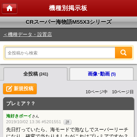
機種別掲示板
CRスーパー海物語M55X3シリーズ
＜機種データ・設置店
全投稿
画像･動画
(241)
(5)
新規投稿
10ページ中 10ページ目
プレミア？？
海好きボーイ
さん
2019/10/02 13:36 #5201551
評
先日打っていたら、海モードで泡なしでスーパーリーチ
になり、確変で当たりましたがこれはプレミアですか？