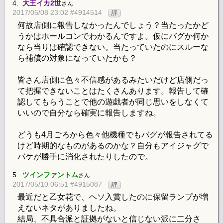
4.
大王イカ2世
さん
2017/05/08 23:02 #4914514
評
何故店側に報告しなかったんでしょう？当たったかど
うかはホールコンでわかるんですよ。仮にバグか何か
なら当りは確認できない。当たっていたのにスルーな
ら補償の対象になっていたかも？
皆さん店側に色々不信感があるみたいだけど店側だっ
て把握できないことはたくさんあります。報告して確
認してもらうことで他の遊戯者が同じ思いをしなくて
いいので自分なら確実に報告しますね。
どうも4月ごろから色々他機種でもバグが報告されてる
けど時期的なものがあるのかな？自分もアイジャグで
バケが勝手に消化されたりしたので。
5.
ツインファントム
さん
2017/05/10 06:51 #4915087
評
最近だと乙女花で、ヘソ入賞したのに保留ランプが増
えないネタがありましたね。
結局、不具合派と証拠がないと信じない派に二分さ