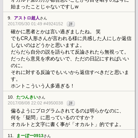
始まったことじゃないですしw
9.
アストロ超人
さん
2017/05/30 01:49 #4924152
評
確かに悪者とかは言い過ぎましたね。 笑
でもCR人形さんが言われる様に共感した人にしか返信
しないのはどうかと思いますよ。
だらだら自分の説を語られて反論されたら無視って。
だったら意見を求めないで、ただの日記にすればいい
のに。
それに対する反論でもいいから返信すべきだと思いま
す。
ホントこういう人多過ぎる！
10.
たつんきい
さん
2017/08/08 22:02 #4950038
評
偏るようにプログラムされてるのは明らかなのに、
何を「疑問」に思っているのですか？
オカルトと文字に書く事が「オカルト」的ですよ。
11.
まーぼー0913
さん