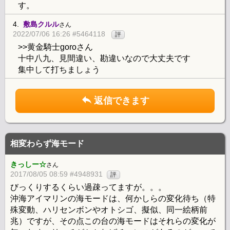
す。
4.
敷島クルル
さん
2022/07/06 16:26 #5464118
評
>>黄金騎士goroさん
十中八九、見間違い、勘違いなので大丈夫です
集中して打ちましょう
返信できます
相変わらず海モード
きっしー☆
さん
2017/08/05 08:59 #4948931
評
びっくりするくらい過疎ってますが。。。
沖海アイマリンの海モードは、何かしらの変化待ち（特
殊変動、ハリセンボンやオトシゴ、擬似、同一絵柄前
兆）ですが、その点この台の海モードはそれらの変化が