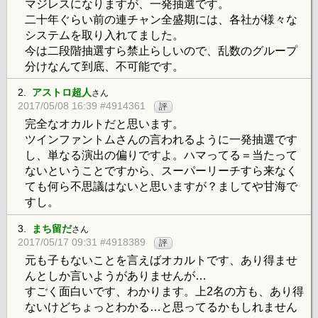
マジレスになりますが、一発抽選です。
二十年ぐらい前の連チャン全盛期には、各社が様々な
システムを取り入れてました。
今は二段階抽選すら禁止らしいので、乱数のグループ
分けなんて到底、不可能です。
2.
アストロ超人
さん
2017/05/08 16:39 #4914361
評
完全なオカルトだと思います。
ツインファントムさんの言われるように一発抽選です
し、単なる演出の偏りですよ。ハマってる＝当たって
ないということですから、スーパーリーチすら来なく
ても何ら不思議はないと思いますが？ましてや甘海で
すし。
3.
まち留だ
さん
2017/05/17 09:31 #4918389
評
元も子もないことを言えばオカルトです、あり得ませ
んとしか言いようがありませんが…
すごく面白いです、わかります。上2名の方も、あり得
ないけどちょっとわかる…と思ってるかもしれません