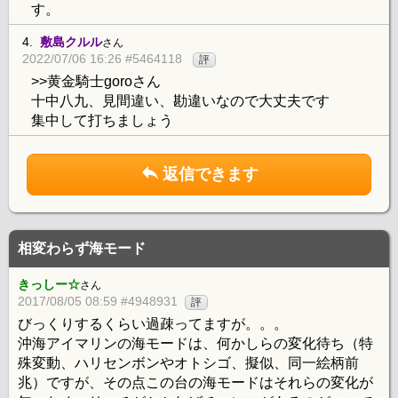
す。
4.
敷島クルル
さん
2022/07/06 16:26 #5464118
評
>>黄金騎士goroさん
十中八九、見間違い、勘違いなので大丈夫です
集中して打ちましょう
返信できます
相変わらず海モード
きっしー☆
さん
2017/08/05 08:59 #4948931
評
びっくりするくらい過疎ってますが。。。
沖海アイマリンの海モードは、何かしらの変化待ち（特
殊変動、ハリセンボンやオトシゴ、擬似、同一絵柄前
兆）ですが、その点この台の海モードはそれらの変化が