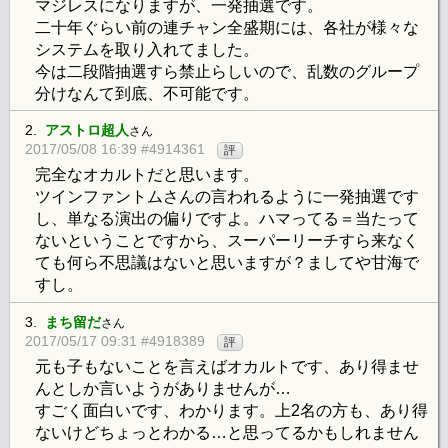
マジレスになりますが、一発抽選です。
二十年ぐらい前の連チャン全盛期には、各社が様々な
システムを取り入れてました。
今は二段階抽選すら禁止らしいので、乱数のグループ
分けなんて到底、不可能です。
2.
アストロ超人
さん
2017/05/08 16:39 #4914361
評
完全なオカルトだと思います。
ツインファントムさんの言われるように一発抽選です
し、単なる演出の偏りですよ。ハマってる＝当たって
ないということですから、スーパーリーチすら来なく
ても何ら不思議はないと思いますが？ましてや甘海で
すし。
3.
まち留だ
さん
2017/05/17 09:31 #4918389
評
元も子もないことを言えばオカルトです、あり得ませ
んとしか言いようがありませんが…
すごく面白いです、わかります。上2名の方も、あり得
ないけどちょっとわかる…と思ってるかもしれません