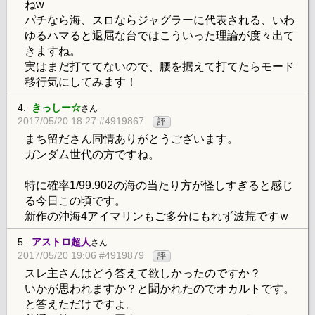
ねw
パチなら海、スロならジャグラーに代表される、いわ
ゆるハマると退屈な台ではこういった理論が度々出て
きますね。
実はまだ打ててないので、腰を据えて打てたらモード
移行気にしてみます！
4.
きっしー☆
さん
2017/05/20 18:27 #4919867
評
まち留ださん同情ありがとうございます。
ガンダム世代の方ですね。
特に確率1/99.902の海の当たり方が怪しすぎると感じ
る今日この頃です。
新作の沖海4アイマリンもご多分にもれず波荒ですｗ
5.
アストロ超人
さん
2017/05/20 19:06 #4919879
評
スレ主さんはどう答えて欲しかったのですか？
いかが思われますか？と聞かれたのでオカルトです。
と答えただけですよ。