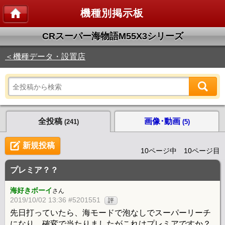
機種別掲示板
CRスーパー海物語M55X3シリーズ
＜機種データ・設置店
全投稿
画像･動画
(241)
(5)
新規投稿
10ページ中 10ページ目
プレミア？？
海好きボーイ
さん
2019/10/02 13:36 #5201551
評
先日打っていたら、海モードで泡なしでスーパーリーチ
になり、確変で当たりましたがこれはプレミアですか？