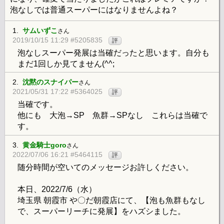
泡なしでは普通スーパーにはなりませんよね？
1.
サムいずこ
さん
2019/10/15 11:29 #5205835
評
泡なしスーパー発展は当確だったと思います。自分も
まだ1回しか見てません(^^;
2.
沈黙のスナイパー
さん
2021/05/31 17:22 #5364025
評
当確です。
他にも 大泡→SP 魚群→SPなし これらは当確で
す。
3.
黄金騎士goro
さん
2022/07/06 16:21 #5464115
評
随分時間が空いてのメッセージお許しください。
本日、2022/7/6（水）
埼玉県 朝霞市 や〇だ朝霞店にて、【泡も魚群もなし
で、スーパーリーチに発展】をハズシました。