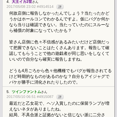
4.
大王イカ2世
さん
2017/05/08 23:02 #4914514
評
何故店側に報告しなかったんでしょう？当たったかど
うかはホールコンでわかるんですよ。仮にバグか何か
なら当りは確認できない。当たっていたのにスルーな
ら補償の対象になっていたかも？
皆さん店側に色々不信感があるみたいだけど店側だっ
て把握できないことはたくさんあります。報告して確
認してもらうことで他の遊戯者が同じ思いをしなくて
いいので自分なら確実に報告しますね。
どうも4月ごろから色々他機種でもバグが報告されてる
けど時期的なものがあるのかな？自分もアイジャグで
バケが勝手に消化されたりしたので。
5.
ツインファントム
さん
2017/05/10 06:51 #4915087
評
最近だと乙女花で、ヘソ入賞したのに保留ランプが増
えないネタがありましたね。
結局、不具合派と証拠がないと信じない派に二分さ