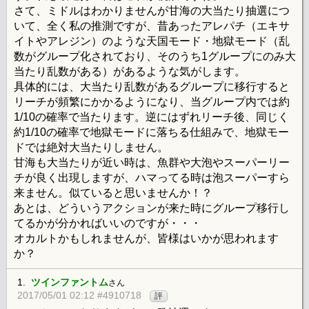
さて、ミドルはわかりませんが甘海の大当たり抽選につ
いて、全く私の推測ですが、昔あったアレパチ（エキサ
イトやアレジン）のような天国モード・地獄モード（乱
数がグループ化されており、そのうち1グループにのみ大
当たり乱数がある）があるような気がします。
具体的には、大当たり乱数があるグループに移行すると
リーチが頻繁にかかるようになり、当グループ内では約
1/10の確率で当たります。逆にはずれリーチ後、同じく
約1/10の確率で地獄モードに落ちる仕組みで、地獄モー
ドでは絶対大当たりしません。
甘海も大当たりが近い時は、魚群や大泡やスーパーリー
チが良く出現しますが、ハマってる時は泡スーパーすら
来ません。似ていると思いませんか！？
あとは、どういうアクションが来た時にグループ移行し
てるかが分かればいいのですが・・・
オカルトかもしれませんが、皆様はいかが思われます
か？
1.
ツインファントム
さん
2017/05/01 02:12 #4910718
評