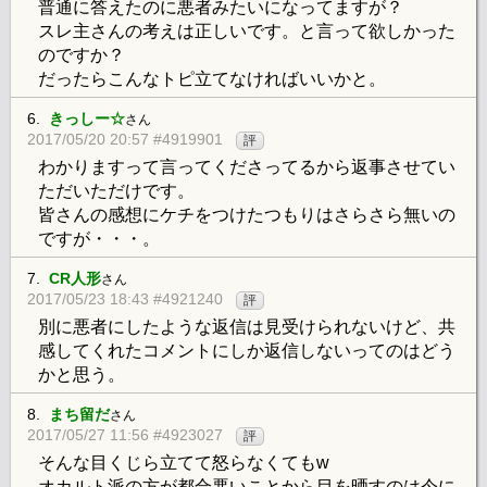
普通に答えたのに悪者みたいになってますが？
スレ主さんの考えは正しいです。と言って欲しかった
のですか？
だったらこんなトピ立てなければいいかと。
6.
きっしー☆
さん
2017/05/20 20:57 #4919901
評
わかりますって言ってくださってるから返事させてい
ただいただけです。
皆さんの感想にケチをつけたつもりはさらさら無いの
ですが・・・。
7.
CR人形
さん
2017/05/23 18:43 #4921240
評
別に悪者にしたような返信は見受けられないけど、共
感してくれたコメントにしか返信しないってのはどう
かと思う。
8.
まち留だ
さん
2017/05/27 11:56 #4923027
評
そんな目くじら立てて怒らなくてもw
オカルト派の方が都合悪いことから目を晒すのは今に