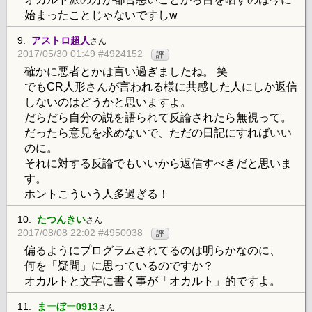
始まったことじゃないですしw
9.
アストロ超人
さん
2017/05/30 01:49 #4924152
評
確かに悪者とかは言い過ぎましたね。 笑
でもCR人形さんが言われる様に共感した人にしか返信
しないのはどうかと思いますよ。
だらだら自分の説を語られて反論されたら無視って。
だったら意見を求めないで、ただの日記にすればいい
のに。
それに対する反論でもいいから返信すべきだと思いま
す。
ホントこういう人多過ぎる！
10.
たつんきい
さん
2017/08/08 22:02 #4950038
評
偏るようにプログラムされてるのは明らかなのに、
何を「疑問」に思っているのですか？
オカルトと文字に書く事が「オカルト」的ですよ。
11.
まーぼー0913
さん