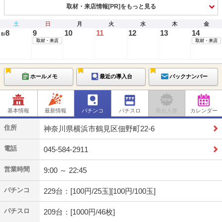
取材・来店情報[PR]をもっと見る
土
日
月
火
水
木
金
8
9
10
11
12
13
14
8/
取材・来店
取材・来店
ホールメモ
最近の導入台
バックナンバー
基本情報
最新情報
パチンコ
パチスロ
新台入替
カレンダー
住所
神奈川県横浜市鶴見区佃野町22-6
電話
045-584-2911
営業時間
9:00 ～ 22:45
パチンコ
229台：[100円/25玉][100円/100玉]
パチスロ
209台：[1000円/46枚]