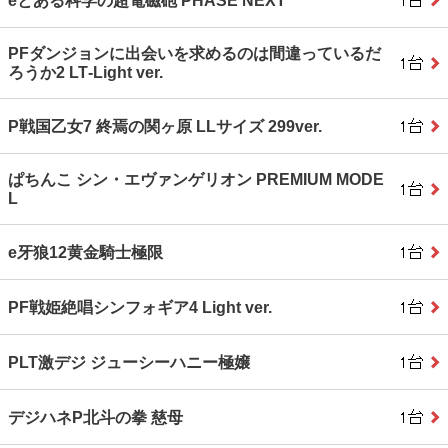
eとある科学の超電磁砲 PHASE NEXT
PFダンジョンに出会いを求めるのは間違っているだ
ろうか2 LT‐Light ver.
P戦国乙女7 終焉の関ヶ原 LLサイズ 299ver.
ぱちんこ シン・エヴァンゲリオン PREMIUM MODE
L
e牙狼12黄金騎士極限
PF戦姫絶唱シンフォギア4 Light ver.
PLT激デジ ジューシーハニー極嬢
デジハネP北斗の拳 慈母