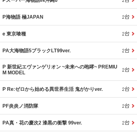
Pスーパー海物語IN沖縄6
P海物語 極JAPAN
e 東京喰種
PA大海物語5ブラックLT99ver.
P 新世紀エヴァンゲリオン ~未来への咆哮~ PREMIU
M MODEL
P Re:ゼロから始める異世界生活 鬼がかりver.
PF炎炎ノ消防隊
PA真・花の慶次2 漆黒の衝撃 99ver.