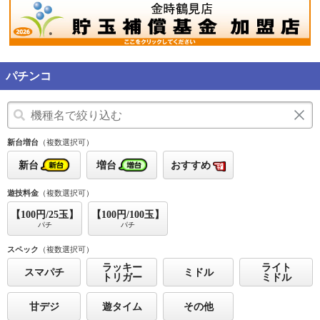
パチンコ
新台増台
（複数選択可）
新台
増台
おすすめ
遊技料金
（複数選択可）
【100円/25玉】
【100円/100玉】
パチ
パチ
スペック
（複数選択可）
ラッキー
ライト
スマパチ
ミドル
トリガー
ミドル
甘デジ
遊タイム
その他