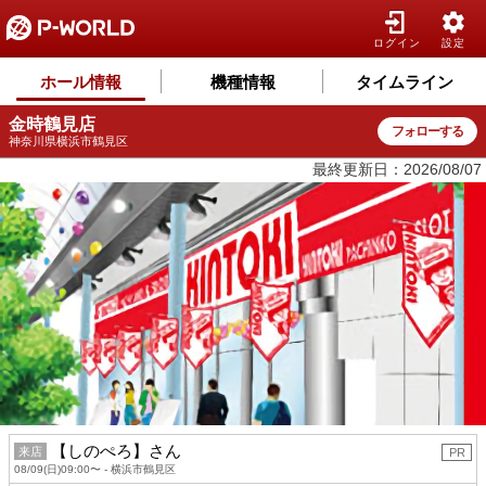
ログイン
設定
ホール情報
機種情報
タイムライン
金時鶴見店
フォローする
神奈川県横浜市鶴見区
最終更新日：2026/08/07
【しのぺろ】さん
来店
PR
08/09(日)09:00〜 - 横浜市鶴見区