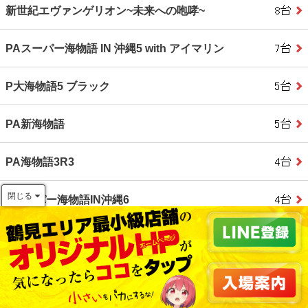
新世紀エヴァンゲリオン~未来への咆哮~
PAスーパー海物語 IN 沖縄5 with アイマリン
P大海物語5 ブラック
PA新海物語
PA海物語3R3
閉じる
Pスーパー海物語IN沖縄6
P大海物語4スペシャルBLACK
PA海物語 極JAPAN Withナギナミ