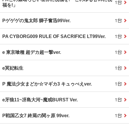
福を!」
Pゲゲゲの鬼太郎 獅子奮迅99Ver.
PA CYBORG009 RULE OF SACRIFICE LT99Ver.
e 東京喰種 超デカ超一撃ver.
e冥妃転生
P 魔法少女まどか☆マギカ3 キュゥべえver.
e牙狼11~冴島大河~魔戒BURST Ver.
P戦国乙女7 終焉の関ヶ原 99ver.