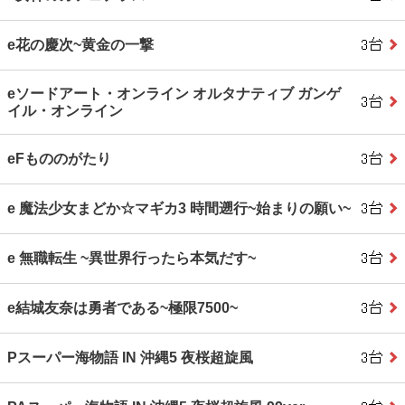
e花の慶次~黄金の一撃
eソードアート・オンライン オルタナティブ ガンゲ
イル・オンライン
eFもののがたり
e 魔法少女まどか☆マギカ3 時間遡行~始まりの願い~
e 無職転生 ~異世界行ったら本気だす~
e結城友奈は勇者である~極限7500~
Pスーパー海物語 IN 沖縄5 夜桜超旋風