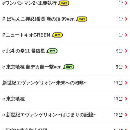
eワンパンマン2~正義執行
P ぱちんこ押忍!番長 漢の頂 99ver.
PニュートキオGREEN
e 北斗の拳11 暴凶星
e 東京喰種 超デカ超一撃ver.
新世紀エヴァンゲリオン~未来への咆哮~
e 東京喰種
e 新世紀エヴァンゲリオン ~はじまりの記憶~