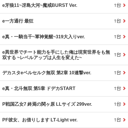
e牙狼11~冴島大河~魔戒BURST Ver.
e一方通行 最狂
e真・一騎当千~軍神覚醒~319大入りver.
e異世界でチート能力を手にした俺は現実世界をも無
双する ~レベルアップは人生を変えた~
デカスタeベルセルク無双 第2章 10連撃ver.
e真・北斗無双 第5章 ドデカSTART
P戦国乙女7 終焉の関ヶ原 LLサイズ 299ver.
PF彼女、お借りします LT‐Light ver.