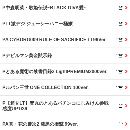
P中森明菜・歌姫伝説~BLACK DIVA愛~
PLT激デジ ジューシーハニー極嬢
PA CYBORG009 RULE OF SACRIFICE LT99Ver.
Pデビルマン黄金黙示録
Pとある魔術の禁書目録2 LightPREMIUM2000ver.
Pルパン三世 ONE COLLECTION 100ver.
P【超甘LT】豊丸のとあるパチンコにしみけん参戦
感度UP1/39
PA真・花の慶次2 漆黒の衝撃 99ver.