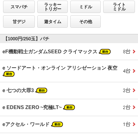
ラッキー
ライト
スマパチ
ミドル
トリガー
ミドル
甘デジ
遊タイム
その他
【1000円/250玉】パチ
eF機動戦士ガンダムSEED クライマックス
e ソードアート・オンライン アリシゼーション 夜空
e 七つの大罪3
e EDENS ZERO ~究極LT~
eアクセル・ワールド