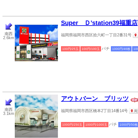
Super Ｄ’station39福重店
南西
福岡県福岡市西区拾六町一丁目2番31号
2.6km
パチ
100円/25玉
100円/100玉
1000円/46枚
10
アウトバーン ブリッツ
南西
福岡県福岡市西区橋本2丁目14番14号
周
3.1km
パチ
1000円/250玉
1000円/1000玉
1000円/50枚