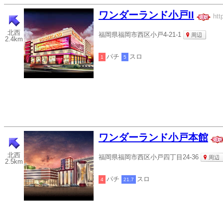
ワンダーランド小戸II
htt
北西
福岡県福岡市西区小戸4-21-1
周辺
2.4km
パチ
スロ
1
5
ワンダーランド小戸本館
北西
福岡県福岡市西区小戸四丁目24-36
周辺
2.5km
パチ
スロ
4
21.7