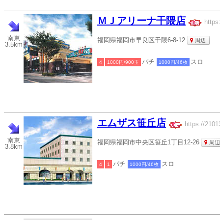
ＭＪアリーナ干隈店
https
南東
福岡県福岡市早良区干隈6-8-12
周辺
3.5km
パチ
スロ
4
1000円/900玉
1000円/46枚
エムザス笹丘店
https://2101
南東
福岡県福岡市中央区笹丘1丁目12-26
周辺
3.8km
パチ
スロ
4
1
1000円/46枚