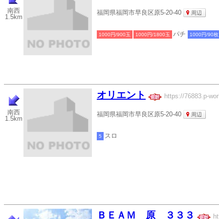
南西
福岡県福岡市早良区原5-20-40
周辺
1.5km
パチ
1000円/900玉
1000円/1800玉
1000円/90枚
オリエント
https://76883.p-wor
南西
福岡県福岡市早良区原5-20-40
周辺
1.5km
スロ
5
ＢＥＡＭ 原 ３３３
ht