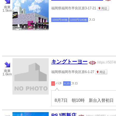
南東
福岡県福岡市早良区原3-17-21
周辺
1.5km
スロ
1000円/46枚
1000円/180枚
キングトーヨー
https://5074
南東
福岡県福岡市早良区原6-1-27
周辺
1.6km
パチ
スロ
1
6.25
8月7日 朝10時 新台入替初日
PSJ西新店