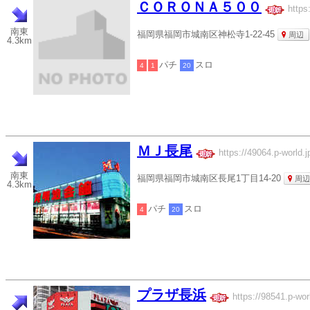
ＣＯＲＯＮＡ５００
https
南東
福岡県福岡市城南区神松寺1-22-45
周辺
4.3km
パチ
スロ
4
1
20
ＭＪ長尾
https://49064.p-world.j
南東
福岡県福岡市城南区長尾1丁目14-20
周辺
4.3km
パチ
スロ
4
20
プラザ長浜
https://98541.p-wor