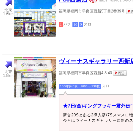
https://89481.p-worl
北東
福岡県福岡市早良区西新5丁目2番39号
1.6km
パチ
スロ
1
10
5
ヴィーナスギャラリー西新
北東
福岡県福岡市早良区西新4-8-40
周辺
1.8km
スロ
1000円/46枚
1000円/138枚
★7日(金)キングフッキー君外伝"A
新台20Sとある2導入済/7Sスマスロ
今月はヴィーナスギャラリー西新のス