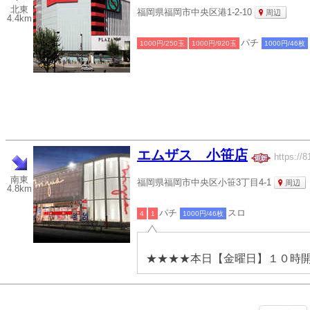
北東
福岡県福岡市中央区港1-2-10
周辺
4.4km
パチ
1000円/250玉
1000円/920玉
1000円/46枚
エムザス 小笹店
https://8
南東
福岡県福岡市中央区小笹3丁目4-1
周辺
4.8km
パチ
スロ
4
1
1000円/46枚
★★★★本日【金曜日】１０時