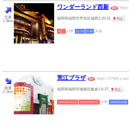
ワンダーランド西新
https
北東
福岡県福岡市早良区城西3-20-15
周辺
1.9km
パチ
スロ
4
1
21.74
5.43
荒江プラザ
https://27584.p-wor
南東
福岡県福岡市城南区飯倉1-6-37
周辺
2.1km
パチ
1000円/250玉
1000円/920玉
1000円/46枚