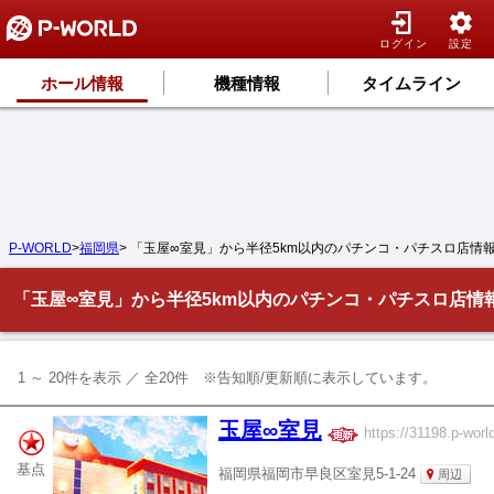
ログイン
設定
ホール情報
機種情報
タイムライン
P-WORLD
>
福岡県
> 「玉屋∞室見」から半径5km以内のパチンコ・パチスロ店情
「玉屋∞室見」から半径5km以内のパチンコ・パチスロ店情
1 ～ 20件を表示 ／ 全20件 ※告知順/更新順に表示しています。
玉屋∞室見
https://31198.p-world
基点
福岡県福岡市早良区室見5-1-24
周辺