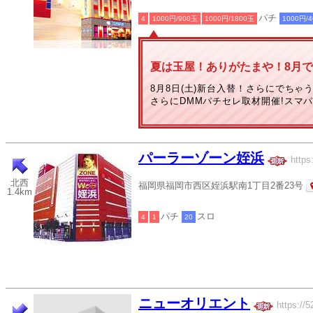
パチ
4
1000円/900玉
1000円/1800玉
1000円/
夏は玉屋！ありがたまや！8月で
8月8日(土)新台入替！さらにでちゃ
さらにDMMパチセレ取材開催!スマ
パーラーゾーン姪浜
https
北西
福岡県福岡市西区姪浜駅南1丁目2番23号
1.4km
パチ
スロ
4
1
20
ニューオリエント
https://5