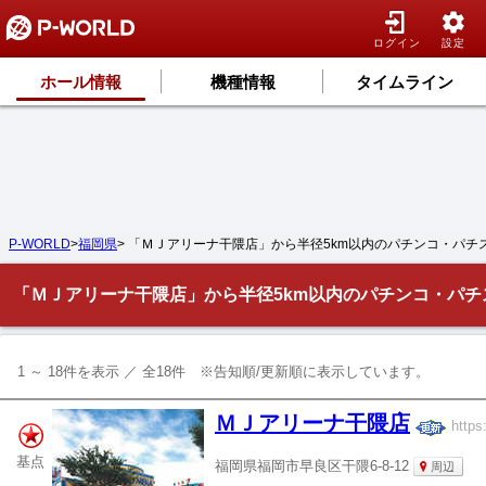
ログイン
設定
ホール情報
機種情報
タイムライン
P-WORLD
>
福岡県
> 「ＭＪアリーナ干隈店」から半径5km以内のパチンコ・パチ
「ＭＪアリーナ干隈店」から半径5km以内のパチンコ・パチ
1 ～ 18件を表示 ／ 全18件 ※告知順/更新順に表示しています。
ＭＪアリーナ干隈店
https
基点
福岡県福岡市早良区干隈6-8-12
周辺