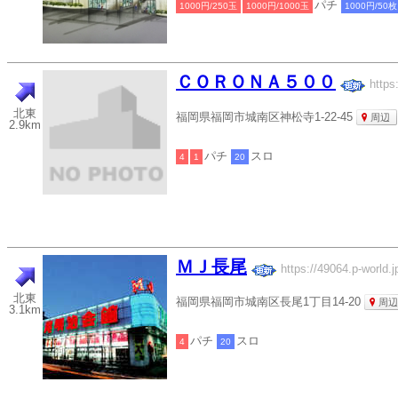
パチ
1000円/250玉
1000円/1000玉
1000円/50枚
ＣＯＲＯＮＡ５００
https
北東
福岡県福岡市城南区神松寺1-22-45
周辺
2.9km
パチ
スロ
4
1
20
ＭＪ長尾
https://49064.p-world.j
北東
福岡県福岡市城南区長尾1丁目14-20
周辺
3.1km
パチ
スロ
4
20