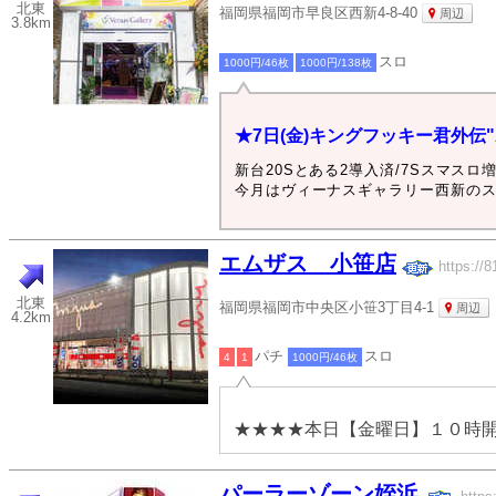
北東
福岡県福岡市早良区西新4-8-40
周辺
3.8km
スロ
1000円/46枚
1000円/138枚
★7日(金)キングフッキー君外伝"A
新台20Sとある2導入済/7Sスマスロ
今月はヴィーナスギャラリー西新のス
エムザス 小笹店
https://8
北東
福岡県福岡市中央区小笹3丁目4-1
周辺
4.2km
パチ
スロ
4
1
1000円/46枚
★★★★本日【金曜日】１０時
パーラーゾーン姪浜