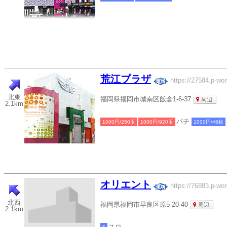
荒江プラザ
https://27584.p-wor
北東
福岡県福岡市城南区飯倉1-6-37
周辺
2.1km
パチ
1000円/250玉
1000円/920玉
1000円/46枚
オリエント
https://76883.p-wor
北西
福岡県福岡市早良区原5-20-40
周辺
2.1km
スロ