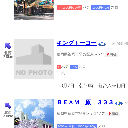
パチ
スロ
4
1000円/900玉
1000円/46枚
キングトーヨー
https://5074
北西
福岡県福岡市早良区原6-1-27
周辺
2.0km
パチ
スロ
1
6.25
8月7日 朝10時 新台入替初日
ＢＥＡＭ 原 ３３３
ht
北西
福岡県福岡市早良区原3-17-21
周辺
2.0km
スロ
1000円/46枚
1000円/180枚