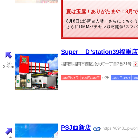
夏は玉屋！ありがたまや！8月で
8月8日(土)新台入替！さらにでちゃ
さらにDMMパチセレ取材開催!スマ
Super Ｄ’station39福重店
北西
福岡県福岡市西区拾六町一丁目2番31号
3.6km
パチ
100円/25玉
100円/100玉
1000円/46枚
10
PSJ西新店
https://89481.p-worl