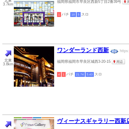
北東
福岡県福岡市早良区西新5丁目2番39号
3.7km
パチ
スロ
1
10
5
ワンダーランド西新
https
北東
福岡県福岡市早良区城西3-20-15
周辺
3.8km
パチ
スロ
4
1
21.74
5.43
ヴィーナスギャラリー西新