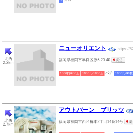
5
ニューオリエント
https://5
北西
福岡県福岡市早良区原5-20-40
周辺
2.2km
パチ
1000円/900玉
1000円/1800玉
1000円/90枚
アウトバーン ブリッツ
北西
福岡県福岡市西区橋本2丁目14番14号
周
2.7km