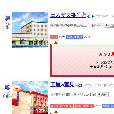
エムザス笹丘店
https://2101
北東
福岡県福岡市中央区笹丘1丁目12-26
周辺
3.4km
パチ
スロ
4
1
1000円/46枚
★☆８月８
★ 安藤ま
★★多数様のご
玉屋∞室見
https://31198.p-world
北西
福岡県福岡市早良区室見5-1-24
周辺
3.5km
パチ
4
1000円/900玉
1000円/1800玉
1000円/