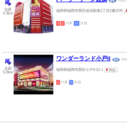
https
北西
福岡県福岡市西区姪浜駅南1丁目2番23号
4.3km
パチ
スロ
4
1
20
ワンダーランド小戸II
htt
北西
福岡県福岡市西区小戸4-21-1
周辺
5.0km
パチ
スロ
1
5