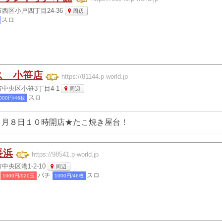
西区小戸四丁目24-36
周辺
スロ
ス 小笹店
https://81144.p-world.jp
中央区小笹3丁目4-1
周辺
スロ
000円/46枚
８月８日１０時開店★たこ焼き屋台！
長浜
https://98541.p-world.jp
央区港1-2-10
周辺
パチ
スロ
1000円/920玉
1000円/46枚