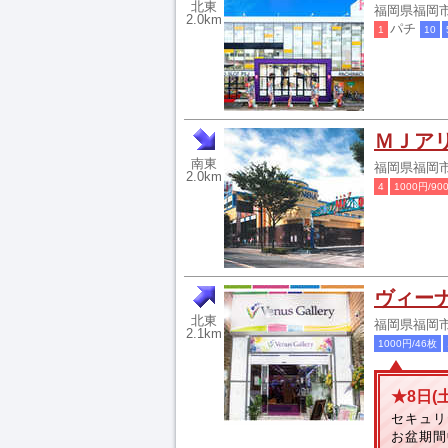
北東
福岡県福岡市
2.0km
パチ
1
10
ＭＪア
南東
福岡県福岡市早
2.0km
4
1000円/90
ヴィー
北東
福岡県福岡市早
2.1km
1000円/46枚
★8日(
セキュリ
お盆期間