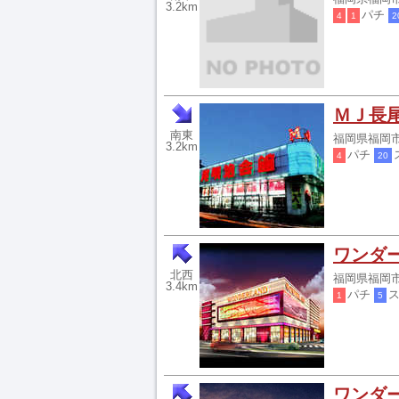
3.2km
パチ
4
1
2
ＭＪ長
南東
福岡県福岡市
3.2km
パチ
4
20
ワンダー
北西
福岡県福岡市西
3.4km
パチ
1
5
ワンダ