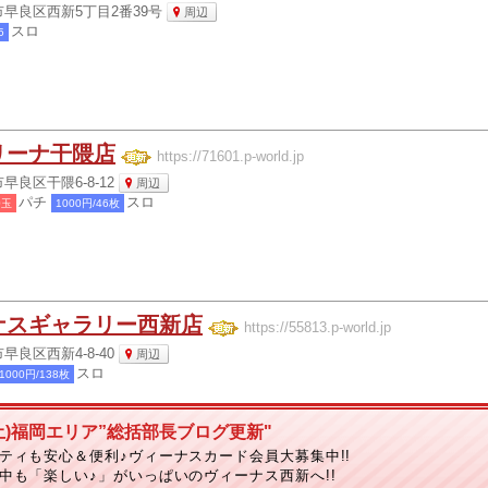
早良区西新5丁目2番39号
周辺
スロ
5
リーナ干隈店
https://71601.p-world.jp
良区干隈6-8-12
周辺
パチ
スロ
0玉
1000円/46枚
ナスギャラリー西新店
https://55813.p-world.jp
良区西新4-8-40
周辺
スロ
1000円/138枚
土)福岡エリア”総括部長ブログ更新"
ティも安心＆便利♪ヴィーナスカード会員大募集中!!
中も「楽しい♪」がいっぱいのヴィーナス西新へ!!