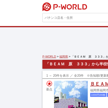
P-WORLD
P-WORLD
>
福岡県
> 「ＢＥＡＭ 原 ３３３」
「ＢＥＡＭ 原 ３３３」から半径
1 ～ 20件を表示 ／ 全20件 ※告知順/
ＢＥＡ
基点
福岡県福岡市早
1000円/46枚