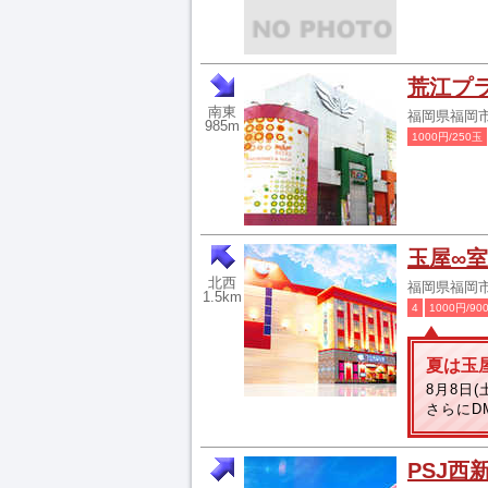
荒江プ
南東
福岡県福岡市城
985m
1000円/250玉
玉屋∞
北西
福岡県福岡市早
1.5km
4
1000円/90
夏は玉
8月8日
さらにD
PSJ西