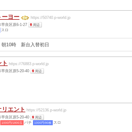
トーヨー
https://50740.p-world.jp
良区原6-1-27
周辺
スロ
 朝10時 新台入替初日
ント
https://76883.p-world.jp
良区原5-20-40
周辺
オリエント
https://52136.p-world.jp
良区原5-20-40
周辺
パチ
スロ
1000円/1800玉
1000円/90枚