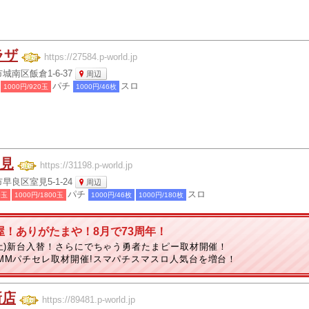
ラザ
https://27584.p-world.jp
南区飯倉1-6-37
周辺
パチ
スロ
1000円/920玉
1000円/46枚
室見
https://31198.p-world.jp
良区室見5-1-24
周辺
パチ
スロ
0玉
1000円/1800玉
1000円/46枚
1000円/180枚
屋！ありがたまや！8月で73周年！
(土)新台入替！さらにでちゃう勇者たまピー取材開催！
MMパチセレ取材開催!スマパチスマスロ人気台を増台！
新店
https://89481.p-world.jp