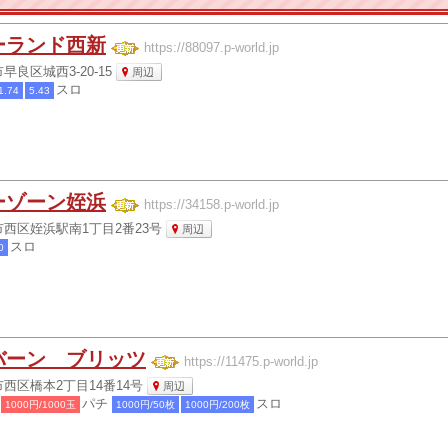
ーランド西新
https://88097.p-world.jp
良区城西3-20-15
周辺
スロ
1.74
5.43
ーゾーン姪浜
https://34158.p-world.jp
西区姪浜駅南1丁目2番23号
周辺
スロ
0
バーン ブリッツ
https://11475.p-world.jp
西区橋本2丁目14番14号
周辺
パチ
スロ
1000円/1000玉
1000円/50枚
1000円/200枚