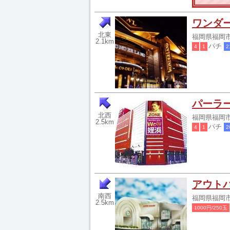
ワンダ
北東
福岡県福岡市早
2.1km
パチ
4
1
2
パーラ
北西
福岡県福岡市
2.5km
パチ
4
1
2
アウト
南西
福岡県福岡市
2.5km
1000円/250玉