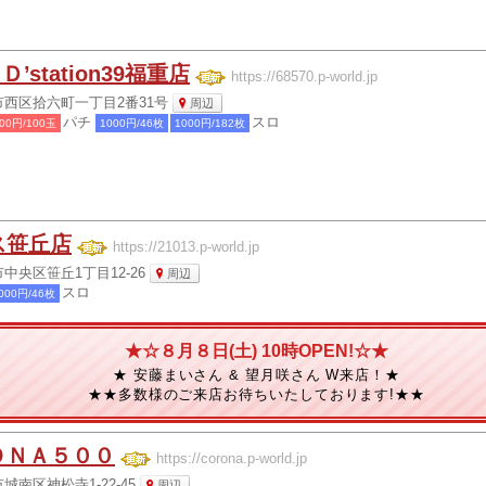
 Ｄ’station39福重店
https://68570.p-world.jp
西区拾六町一丁目2番31号
周辺
パチ
スロ
00円/100玉
1000円/46枚
1000円/182枚
ス笹丘店
https://21013.p-world.jp
中央区笹丘1丁目12-26
周辺
スロ
000円/46枚
★☆８月８日(土) 10時OPEN!☆★
★ 安藤まいさん & 望月咲さん W来店！★
★★多数様のご来店お待ちいたしております!★★
ＯＮＡ５００
https://corona.p-world.jp
南区神松寺1-22-45
周辺