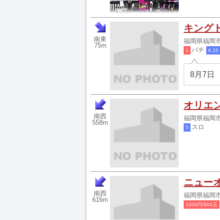
キング
南東
福岡県福岡市早
75m
パチ
1
6.25
8月7日
オリエ
南西
福岡県福岡市早
558m
スロ
5
ニュー
南西
福岡県福岡市早
616m
1000円/900玉