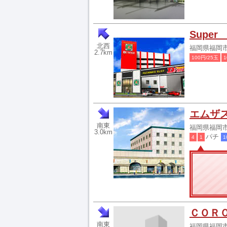
Super
北西
福岡県福岡市
2.7km
100円/25玉
1
エムザ
南東
福岡県福岡市
3.0km
パチ
4
1
1
ＣＯＲ
南東
福岡県福岡市城