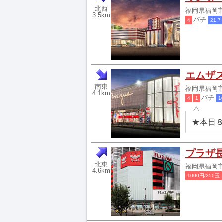
北西
福岡県福岡市
3.5km
パチ
4
21.7
エムザ
南東
福岡県福岡市
4.1km
パチ
4
1
1
★本日
プラザ
北東
福岡県福岡市中
4.6km
1000円/250玉