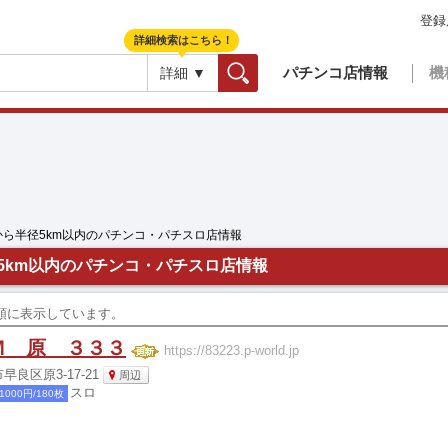
登録
詳細検索はこちら！
パチンコ店情報
機
詳細 ▼
検索
から半径5km以内のパチンコ・パチスロ店情報
5km以内のパチンコ・パチスロ店情報
更新順に表示しています。
Ｍ 原 ３３３
https://83223.p-world.jp
良区原3-17-21
周辺
スロ
1000円/180枚