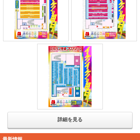
詳細を見る
最新情報