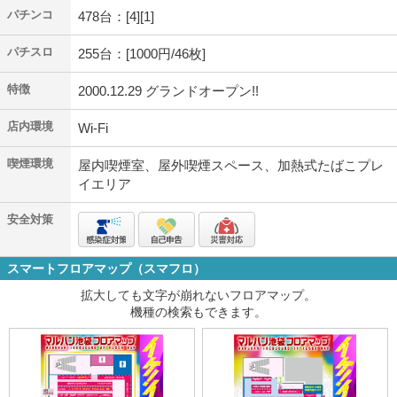
パチンコ
478台：[4][1]
パチスロ
255台：[1000円/46枚]
特徴
2000.12.29 グランドオープン!!
店内環境
Wi-Fi
喫煙環境
屋内喫煙室、屋外喫煙スペース、加熱式たばこプレ
イエリア
安全対策
スマートフロアマップ（スマフロ）
拡大しても文字が崩れないフロアマップ。
機種の検索もできます。