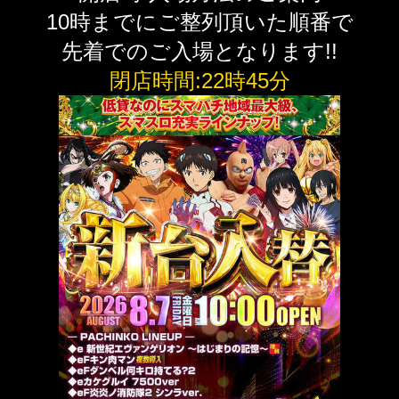
10時までにご整列頂いた順番で
先着でのご入場となります!!
閉店時間:22時45分