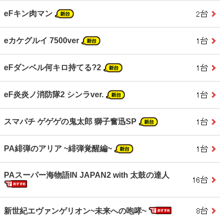
eFキン肉マン
eカケグルイ 7500ver
eFダンベル何キロ持てる?2
eF炎炎ノ消防隊2 シンラver.
スマパチ ゲゲゲの鬼太郎 獅子奮迅SP
PA緋弾のアリア ~緋弾覚醒編~
PAスーパー海物語IN JAPAN2 with 太鼓の達人
新世紀エヴァンゲリオン~未来への咆哮~