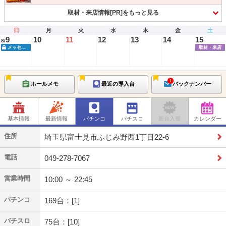
取材・来店情報[PR]をもっと見る
日
月
火
水
木
金
土
9
10
11
12
13
14
15
8/
メッセージ
取材・来店
ホールメモ
最近の導入台
バックナンバー
基本情報
最新情報
パチンコ
パチスロ
新台入替
カレンダー
住所
埼玉県富士見市ふじみ野西1丁目22-6
電話
049-278-7067
営業時間
10:00 ～ 22:45
パチンコ
169台：[1]
パチスロ
75台：[10]