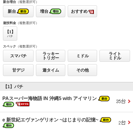
新台増台
（複数選択可）
新台
増台
おすすめ
遊技料金
（複数選択可）
【1】
パチ
スペック
（複数選択可）
ラッキー
ライト
スマパチ
ミドル
トリガー
ミドル
甘デジ
遊タイム
その他
【1】パチ
PAスーパー海物語 IN 沖縄5 with アイマリン
e 新世紀エヴァンゲリオン ~はじまりの記憶~