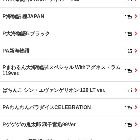
P海物語 極JAPAN
P大海物語5 ブラック
PA新海物語
Pまわるん大海物語4スペシャル Withアグネス・ラム
119ver.
ぱちんこ シン・エヴァンゲリオン 129 LT ver.
PAわんわんパラダイスCELEBRATION
Pゲゲゲの鬼太郎 獅子奮迅99Ver.