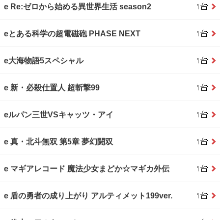
e Re:ゼロから始める異世界生活 season2
eとある科学の超電磁砲 PHASE NEXT
e大海物語5スペシャル
e 新・必殺仕置人 超斬撃99
eルパン三世VSキャッツ・アイ
e 真・北斗無双 第5章 夢幻闘双
e マギアレコード 魔法少女まどか☆マギカ外伝
e 盾の勇者の成り上がり アルティメット199ver.