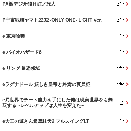
PA激デジ牙狼月虹ノ旅人
P宇宙戦艦ヤマト2202 ‐ONLY ONE‐ LIGHT Ver.
e 東京喰種
e バイオハザード6
e リング 最恐領域
eラグナドール 妖しき皇帝と終焉の夜叉姫
e異世界でチート能力を手にした俺は現実世界をも無
双する ~レベルアップは人生を変えた~
e大工の源さん超韋駄天2 フルスイングLT