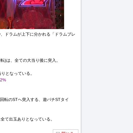
や、ドラムが上下に分かれる「ドラムブレ
2回転)は、全ての大当り後に突入。
大当りとなっている。
2%
8回転のSTへ突入する、遊パチSTタイ
は全て出玉ありとなっている。