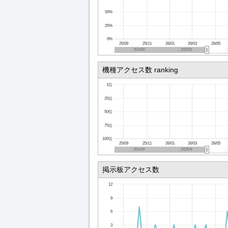
50%
25%
0%
25/09
25/11
26/01
26/03
26/05
2024年
2025年
機種アクセス数 ranking
1位
25位
50位
75位
100位
25/09
25/11
26/01
26/03
26/05
2024年
2025年
掲示板アクセス数
12
9
6
3