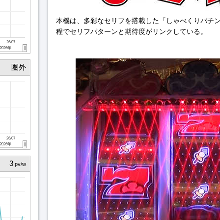
本機は、多彩なセリフを搭載した「しゃべくりパチ
程でセリフパターンと期待度がリンクしている。
26/07
2026年
圏外
26/07
2026年
3
pv/w