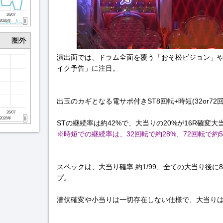
26/07
2026年
圏外
演出面では、ドラム全面を覆う「おそ松ビジョン」
イク予告」に注目。
出玉のカギとなる電サポ付きST8回転+時短(32or7
26/07
2026年
STの継続率は約42%で、大当りの20%が16R確変
※時短での継続率は、32回転で約28%、72回転で約5
スペックは、大当り確率 約1/99、全ての大当り後に
プ。
潜伏確変や小当りは一切存在しない仕様で、大当り