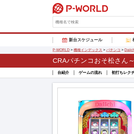
P-WORLD
新台スケジュール
P-WORLD
>
機種インデックス
>
パチンコ
>
Daiic
CRAパチンコおそ松さん～T
台紹介
ゲームの流れ
初打ちレク