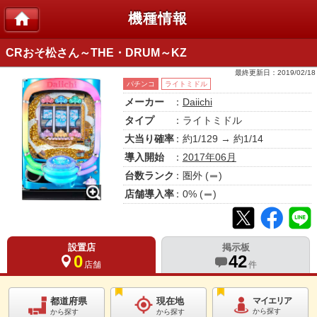
機種情報
CRおそ松さん～THE・DRUM～KZ
最終更新日：
2019/02/18
パチンコ
ライトミドル
メーカー
：
Daiichi
タイプ
：ライトミドル
大当り確率
：約1/129 → 約1/14
導入開始
：
2017年06月
台数ランク
：
圏外
(
)
店舗導入率
：
0
% (
)
設置店
掲示板
0
42
店舗
件
都道府県
現在地
マイエリア
から探す
から探す
から探す