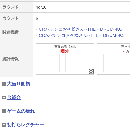
ラウンド
4or16
カウント
6
CRパチンコおそ松さん~THE・DRUM~KG
関連機種
CRAパチンコおそ松さん~THE・DRUM~KS
設置台数Rank
導入
圏外
-
%
統計情報
大当り図柄
台紹介
ゲームの流れ
初打ちレクチャー