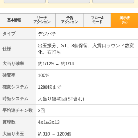
リーチ
予告
フロー&
掲示板
基本情報
アクション
アクション
モード
(42)
タイプ
デジパチ
出玉振分、ST、8個保留、入賞口ラウンド数変
仕様
化、右打ち
大当り確率
約1/129 → 約1/14
確変率
100%
確変システム
12回転まで
時短システム
大当り後40回(ST含む)
平均連チャン数
3回
賞球数
4&1&3&13
大当り出玉
約310 ～ 1200個