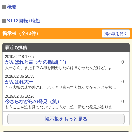
概要
ST12回転+時短
掲示板（全42件）
掲示板を開く
最近の投稿
2019/02/18 17:07
がんばれと言ったの撤回(｀´)
0
大一さん、またドラム機を開発したのは良かったんだけど、よりによって私がこよなく愛するフィーバークイーンを比較対象にして『...
2019/02/06 20:39
がんばれ大一
0
もう大抵の店で外され、ハッキリ言って人気がなかったおそ松のドラムですが、ドラムのエヴァンゲリオンや、ドラムゴルゴ13より...
2019/02/06 20:28
今さらながらの発見（笑）
0
もうここを誰も見てないでしょうが（笑）新たな発見がありました。キャラ図柄停止予告があると、7中段シングルリーチ→発展でダ...
掲示板をもっと見る