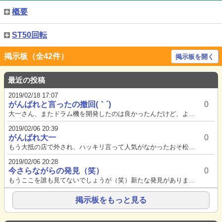
概要
ST50回転
掲示板（全42件）
掲示板を開く
最近の投稿
2019/02/18 17:07
がんばれと言ったの撤回(｀´)
0
大一さん、またドラム機を開発したのは良かったんだけど、よりによって私がこよなく愛するフィーバークイーンを比較対象にして『...
2019/02/06 20:39
がんばれ大一
0
もう大抵の店で外され、ハッキリ言って人気がなかったおそ松のドラムですが、ドラムのエヴァンゲリオンや、ドラムゴルゴ13より...
2019/02/06 20:28
今さらながらの発見（笑）
0
もうここを誰も見てないでしょうが（笑）新たな発見がありました。キャラ図柄停止予告があると、7中段シングルリーチ→発展でダ...
掲示板をもっと見る