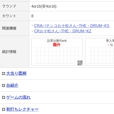
ラウンド
4or16(実4or16)
カウント
8
CRAパチンコおそ松さん~THE・DRUM~KS
関連機種
CRおそ松さん~THE・DRUM~KZ
設置台数Rank
導入
圏外
-
%
統計情報
大当り図柄
台紹介
ゲームの流れ
初打ちレクチャー