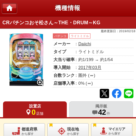
機種情報
CRパチンコおそ松さん～THE・DRUM～KG
最終更新日：
2019/02/18
パチンコ
ライトミドル
メーカー
：
Daiichi
タイプ
：ライトミドル
大当り確率
：約1/199 → 約1/54
導入開始
：
2017年03月
台数ランク
：
圏外
(
)
店舗導入率
：
0
% (
)
設置店
掲示板
0
42
店舗
件
都道府県
現在地
マイエリア
から探す
から探す
から探す