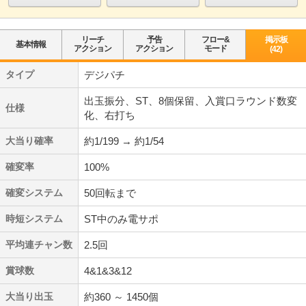
リーチ
予告
フロー&
掲示板
基本情報
アクション
アクション
モード
(42)
タイプ
デジパチ
出玉振分、ST、8個保留、入賞口ラウンド数変
仕様
化、右打ち
大当り確率
約1/199 → 約1/54
確変率
100%
確変システム
50回転まで
時短システム
ST中のみ電サポ
平均連チャン数
2.5回
賞球数
4&1&3&12
大当り出玉
約360 ～ 1450個