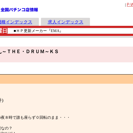
|
P-
機種インデックス
求人インデックス
曜日
ん～ＴＨＥ・ＤＲＵＭ～ＫＳ
件)
のに昨日の夜８時で誰も座らず０回転のまま・・・
馬鹿なの？