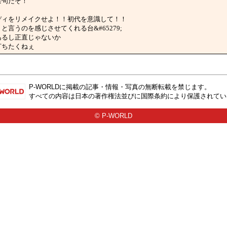
つは禁句だぞ！
ピンクレディをリメイクせよ！！初代を意識して！！
落ち目、と言うのを感じさせてくれる台&#65279;
書いてあるし正直じゃないか
でも打ちたくねぇ
P-WORLD
に掲載の記事・情報・写真の無断転載を禁じます。
すべての内容は日本の著作権法並びに国際条約により保護されてい
© P-WORLD