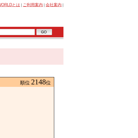
WORLD
とは
|
ご利用案内
|
会社案内
|
2148
順位
位