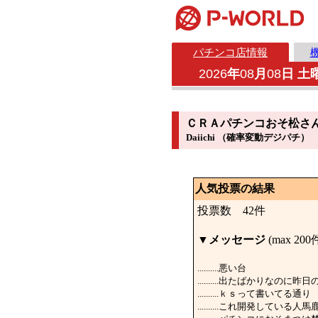
パチンコ店情報
2026
年
08
月
08
日 土
ＣＲＡパチンコおそ松さ
Daiichi （確率変動デジパチ）
人気投票の結果
投票数 42件
▼
メッセージ
(max 200
..........悪い台
..........出たばかりな
..........ｋｓって書いてる通り
..........これ開発している人