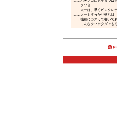
..........パチンコにおそま
..........クソ台
..........大一は、早く
..........大一もすっかり
..........機種にカスって
..........こんなクソ台タダ