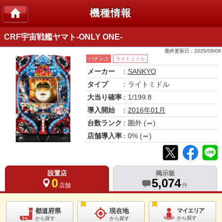
機種情報
CRF宇宙戦艦ヤマト‐ONLY ONE‐
最終更新日：
2025/09/09
パチンコ
ライトミドル
メーカー
：
SANKYO
タイプ
：ライトミドル
大当り確率
：1/199.8
導入開始
：
2016年01月
台数ランク
：
圏外
(
)
店舗導入率
：
0
% (
)
設置店
掲示板
0
5,074
店舗
件
都道府県
現在地
マイエリア
から探す
から探す
から探す