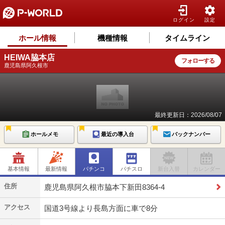
ログイン
設定
ホール情報
機種情報
タイムライン
HEIWA脇本店
フォローする
鹿児島県阿久根市
最終更新日：2026/08/07
ホールメモ
最近の導入台
バックナンバー
基本情報
最新情報
パチンコ
パチスロ
新台入替
カレンダー
住所
鹿児島県阿久根市脇本下新田8364-4
アクセス
国道3号線より長島方面に車で8分