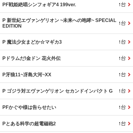
PF戦姫絶唱シンフォギア4 199ver.
P 新世紀エヴァンゲリオン ~未来への咆哮~ SPECIAL
EDITION
P 魔法少女まどか☆マギカ3
Pドラムだ!金ドン 花火外伝
P牙狼11~冴島大河~XX
P ゴジラ対エヴァンゲリオン セカンドインパクト G
PFかぐや様は告らせたい
Pとある科学の超電磁砲2