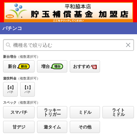
パチンコ
新台増台
（複数選択可）
新台
増台
おすすめ
遊技料金
（複数選択可）
【4】
【1】
パチ
パチ
スペック
（複数選択可）
ラッキー
ライト
スマパチ
ミドル
トリガー
ミドル
甘デジ
遊タイム
その他