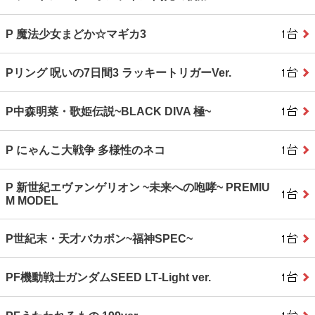
P 魔法少女まどか☆マギカ3
Pリング 呪いの7日間3 ラッキートリガーVer.
P中森明菜・歌姫伝説~BLACK DIVA 極~
P にゃんこ大戦争 多様性のネコ
P 新世紀エヴァンゲリオン ~未来への咆哮~ PREMIU
M MODEL
P世紀末・天才バカボン~福神SPEC~
PF機動戦士ガンダムSEED LT‐Light ver.