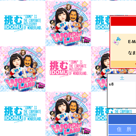
E-Ma
なま
土
8
8/
住 所