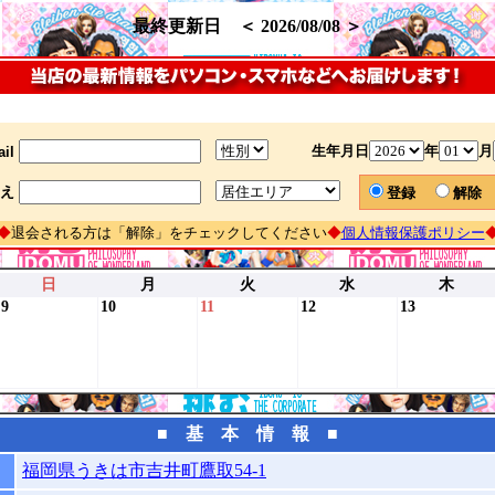
最終更新日 ＜ 2026/08/08 ＞
生年月日
年
月
il
え
登録
解
◆
退会される方は「解除」をチェックしてください
◆
個人情報保護ポリシー
日
月
火
水
木
9
10
11
12
13
■ 基 本 情 報 ■
福岡県うきは市吉井町鷹取54-1