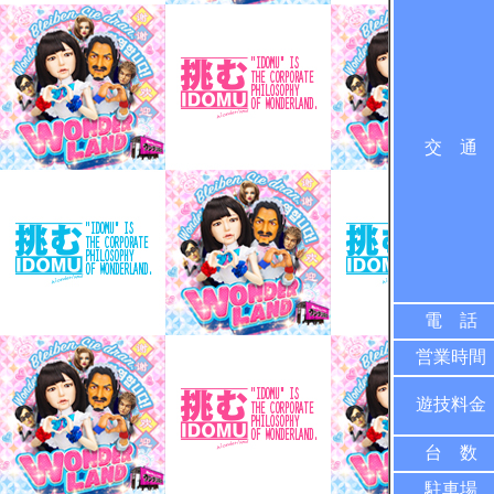
交 通
電 話
営業時間
遊技料金
台 数
駐車場