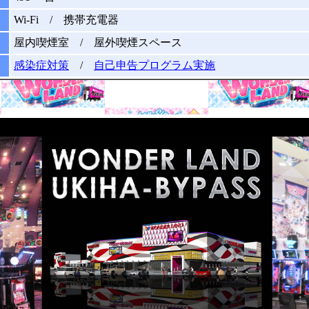
Wi-Fi / 携帯充電器
屋内喫煙室 / 屋外喫煙スペース
感染症対策
/
自己申告プログラム実施