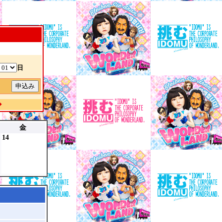
日
除
◆
金
14