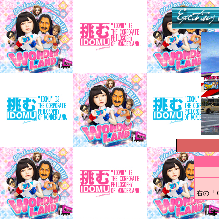
右の「
オ