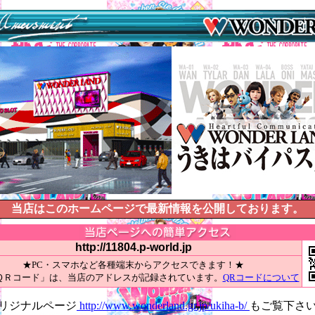
当店はこのホームページで最新情報を公開しております。
http://11804.p-world.jp
★PC・スマホなど各種端末からアクセスできます！★
ＱＲコード」は、当店のアドレスが記録されています。
QRコードについて
リジナルページ
http://www.wonderland.gr.jp/ukiha-b/
もご覧下さ