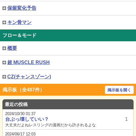
保留変化予告
キン骨マン
フロー＆モード
概要
超 MUSCLE RUSH
CZ(チャンスゾーン)
掲示板（全487件）
掲示板を開く
最近の投稿
2024/10/30 01:37
台ぶっ壊していい？
1
大丈夫だよねレスリングの漫画だから許されるよな
2024/06/17 12:03