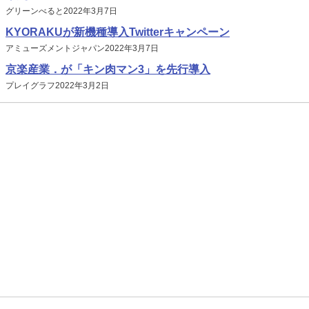
グリーンべると2022年3月7日
KYORAKUが新機種導入Twitterキャンペーン
アミューズメントジャパン2022年3月7日
京楽産業．が「キン肉マン3」を先行導入
プレイグラフ2022年3月2日