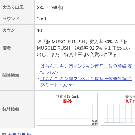
大当り出玉
330 ～ 990個
ラウンド
3or9
カウント
10
※「超 MUSCLE RUSH」突入率 60% ※「超
備考
MUSCLE RUSH」継続率 92.5% ※出玉は払い
出し。また、特賞出玉はV入賞時に限る
ぱちんこ キン肉マン3 キン肉星王位争奪編 友
情シルバー
関連機種
ぱちんこ キン肉マン3 キン肉星王位争奪編 特
盛ミートくんver.
設置台数Rank
導入
圏外
0.7
統計情報