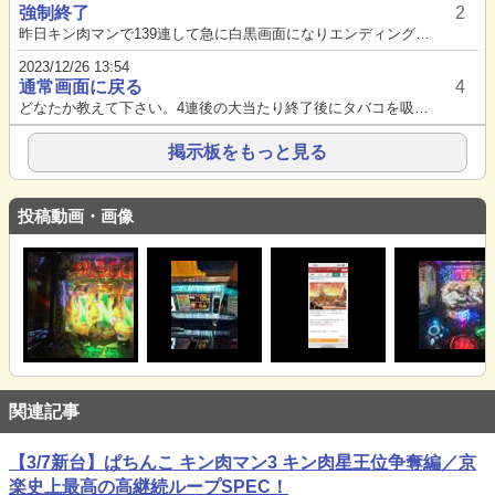
強制終了
2
昨日キン肉マンで139連して急に白黒画面になりエンディングみたいになり終わりましたが誰かわかる方居ますか?...
2023/12/26 13:54
通常画面に戻る
4
どなたか教えて下さい。4連後の大当たり終了後にタバコを吸いに離れて戻ったら通常画面に戻ってました。これは転落かパンクです...
掲示板をもっと見る
投稿動画・画像
関連記事
【3/7新台】ぱちんこ キン肉マン3 キン肉星王位争奪編／京
楽史上最高の高継続ループSPEC！