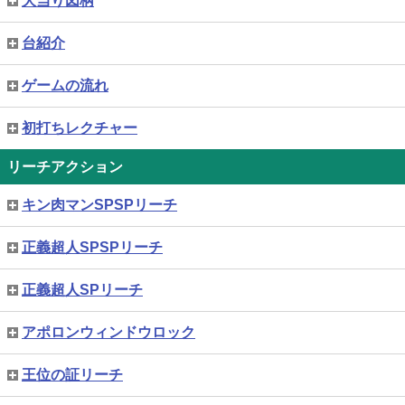
大当り図柄
台紹介
ゲームの流れ
初打ちレクチャー
リーチアクション
キン肉マンSPSPリーチ
正義超人SPSPリーチ
正義超人SPリーチ
アポロンウィンドウロック
王位の証リーチ