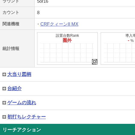
ラウンド
5or16
カウント
8
関連機種
CRFクィーンII MX
設置台数Rank
導入
圏外
-
%
統計情報
大当り図柄
台紹介
ゲームの流れ
初打ちレクチャー
リーチアクション