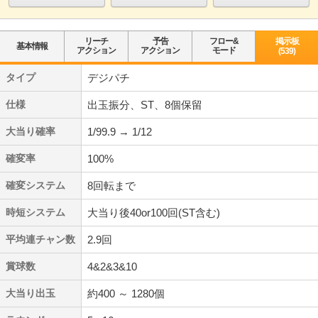
リーチ
予告
フロー&
掲示板
基本情報
アクション
アクション
モード
(539)
タイプ
デジパチ
仕様
出玉振分、ST、8個保留
大当り確率
1/99.9 → 1/12
確変率
100%
確変システム
8回転まで
時短システム
大当り後40or100回(ST含む)
平均連チャン数
2.9回
賞球数
4&2&3&10
大当り出玉
約400 ～ 1280個