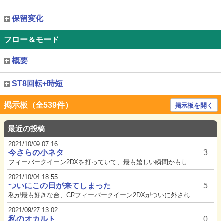
保留変化
フロー＆モード
概要
ST8回転+時短
掲示板（全539件）
掲示板を開く
最近の投稿
2021/10/09 07:16
今さらの小ネタ
3
フィーバークイーン2DXを打っていて、最も嬉しい瞬間かもしれない『Vコントローラーを押して！』の台からの声。この時皆さん...
2021/10/04 18:55
ついにこの日が来てしまった
5
私が最も好きな台、CRフィーバークイーン2DXがついに外されてしまいました…まだ地域に設置はありますが…まともに打てる店...
2021/09/27 13:02
私のオカルト
0