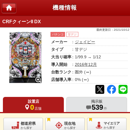
機種情報
CRFクィーンII DX
最終更新日：
2021/10/12
パチンコ
甘デジ
メーカー
：
ジェイビー
タイプ
：甘デジ
大当り確率
：1/99.9 → 1/12
導入開始
：
2016年12月
台数ランク
：
圏外
(
)
店舗導入率
：
0
% (
)
設置店
掲示板
0
539
店舗
件
都道府県
現在地
マイエリア
から探す
から探す
から探す