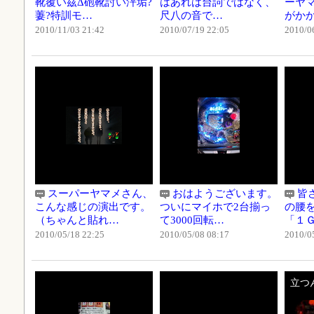
靴覆い茲Δ砲靴討い泙垢?
はあれは台詞ではなく、
ーヤ
萋?特訓モ…
尺八の音で…
がか
2010/11/03 21:42
2010/07/19 22:05
2010/0
スーパーヤマメさん、
おはようございます。
皆
こんな感じの演出です。
ついにマイホで2台揃っ
の腰
（ちゃんと貼れ…
て3000回転…
「１
2010/05/18 22:25
2010/05/08 08:17
2010/0