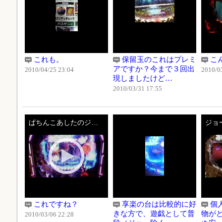
これも。
保留玉のこれはプレミ
こ
アですか？今まで３回出
2010/04/25 23:04
2010/0
現しましたけど…
2010/03/31 17:55
ぱちんこあしたのジョー：通常演出～擬似連～大当り演出まで.AVI
これですね？
享楽の台は比較的に好
個
きな方で、遊戯として普
物が
2010/03/06 22:28