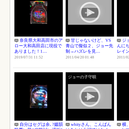
奈良県大和高田市のア
甘じゃないけど、VS
ジ
ロー大和高田店に現役で
青山で擬似２、ジョー先
んに
ありました！1…
制→ハズレを見…
レイ
2019/07/31 11:52
2011/04/20 01:48
2011/0
ジョーの子守唄
自分はセグは余､?媼韻
whityさん、こんばん
横