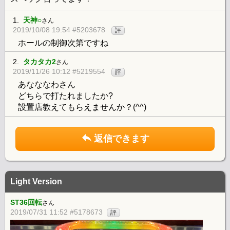
1.
天神○
さん
2019/10/08 19:54 #5203678
評
ホールの制御次第ですね
2.
タカタカ2
さん
2019/11/26 10:12 #5219554
評
あなななわさん
どちらで打たれましたか?
設置店教えてもらえませんか？(^^)
返信できます
Light Version
ST36回転
さん
2019/07/31 11:52 #5178673
評