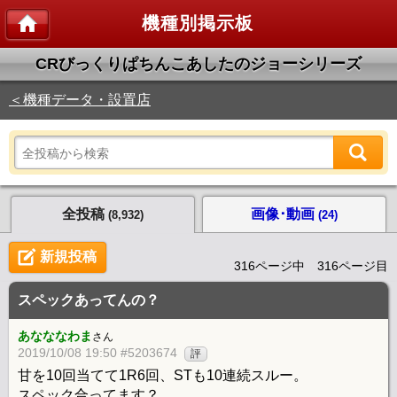
機種別掲示板
CRびっくりぱちんこあしたのジョーシリーズ
＜機種データ・設置店
全投稿
画像･動画
(8,932)
(24)
新規投稿
316ページ中 316ページ目
スペックあってんの？
あなななわま
さん
2019/10/08 19:50 #5203674
評
甘を10回当てて1R6回、STも10連続スルー。
スペック合ってます？