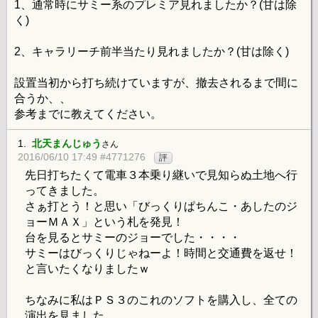
1、通常時にサミー系のプレミア見れましたか？(甘は除
く)
2、キャラリーチ前半当たり見れましたか？(甘は除く)
設置当初から打ち続けていますが、撤去されるまで間に
合うか、、
参考までに教えてください。
1.
北天まんじゅう
さん
2016/06/10 17:49 #4771276
評
先日打ちたくて電車３本乗り継いで見知らぬ土地へ行
ってきました。
さぁ打とう！と思い「びっくりぱちんこ・あしたのジ
ョーＭＡＸ」という札を発見！
台を見るとサミーのジョーでした・・・・
サミーはびっくりじゃねーよ！時間と交通費を返せ！
と言いたくなりましたｗ
ちなみに私はＰＳ３のこれのソフトを購入し、全ての
演出を見ました。