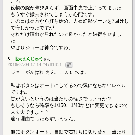
ころ、
役物の腕が伸びきらず、画面中央で止まってました。
もうすぐ撤去されてしまうか心配です。
この日は夕方から打ち始め、力石幻影ゾーンを7回外し
て悔しかったですが、
それだけ演出が見れたので良かったと納得させまし
た。
やはりジョーは神台ですね。
3.
北天まんじゅう
さん
2016/07/04 17:14 #4781311
評
ジョ一がんばれ さん、こんにちは。
私はボタンはオートにしてるので気にならないレベル
ですね。
甘が良いというのは当たりの軽さでしょうか？
もしそうなら確率を1/150、1/43などに変更できるので
大丈夫ですよ＾＾
違う理由でしたらすいません。
他にボタンオート、自動で右打ちに切り替え、当たり