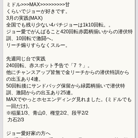
ミドル>>>MAX>>>>>>>>>甘
くらいでジョーが好きです。
3月の実践(MAX)
全国でも残り少ない4パチジョーは1k10回転。。
ジョー愛でがんばること420回転赤図柄揃いからの潜伏特
訓、10回転で激闘へ。
リーチ煽りすらなくスルー。
先週同じ台で実践
240回転、赤スポット予告で「7 ？」。
他にチャンスアップ皆無で金リーチからの潜伏特訓から
の出玉あり4連。
50回転後にサンドバッグ保留から緑図柄揃いで潜伏特
訓、激闘からの出玉あり25連。
MAXでやっとホセエンディング見れました。(ミドルでも
一回だけ)。
※稲葉1/3、青山0、権堂2/2、段平2/2
力石2/3
ジョー愛好家の方へ