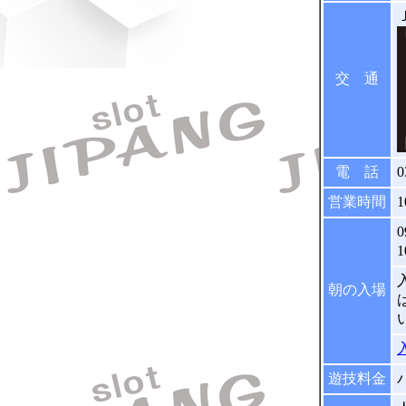
交 通
電 話
0
営業時間
1
朝の入場
遊技料金