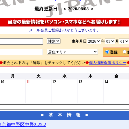
最終更新日 ＜ 2026/08/08 ＞
メール会員ご登録ありがとうございます。
生年月日
年
月
登録
◆
退会される方は「解除」をチェックしてください
◆
個人情報保護ポリシー
月
火
水
木
金
10
11
12
13
14
■ 基 本 情 報 ■
東京都中野区中野2-25-2