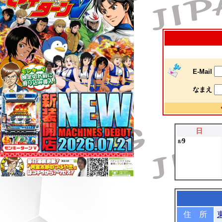
E-Mail
なまえ
日
9
8/
住 所