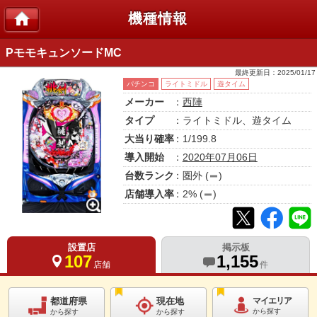
機種情報
PモモキュンソードMC
最終更新日：
2025/01/17
パチンコ
ライトミドル
遊タイム
メーカー
：
西陣
タイプ
：ライトミドル、遊タイム
大当り確率
：1/199.8
導入開始
：
2020年07月06日
台数ランク
：
圏外
(
)
店舗導入率
：
2
% (
)
設置店
掲示板
107
1,155
店舗
件
都道府県
現在地
マイエリア
から探す
から探す
から探す