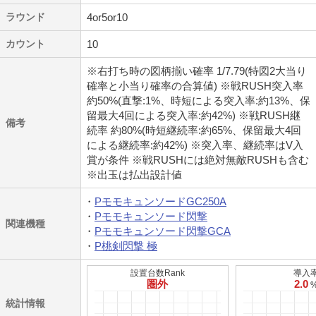
ラウンド
4or5or10
カウント
10
※右打ち時の図柄揃い確率 1/7.79(特図2大当り
確率と小当り確率の合算値) ※戦RUSH突入率
約50%(直撃:1%、時短による突入率:約13%、保
留最大4回による突入率:約42%) ※戦RUSH継
備考
続率 約80%(時短継続率:約65%、保留最大4回
による継続率:約42%) ※突入率、継続率はV入
賞が条件 ※戦RUSHには絶対無敵RUSHも含む
※出玉は払出設計値
PモモキュンソードGC250A
Pモモキュンソード閃撃
関連機種
Pモモキュンソード閃撃GCA
P桃剣閃撃 極
設置台数Rank
導入
圏外
2.0
統計情報