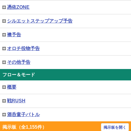
憑依ZONE
シルエットステップアップ予告
襖予告
オロチ役物予告
その他予告
フロー＆モード
概要
戦RUSH
酒呑童子バトル
掲示板（全1,155件）
掲示板を開く