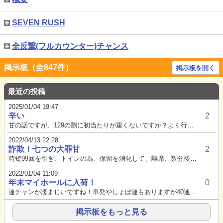
SEVEN RUSH
全反撃(フルカウンター)チャンス
掲示板（全847件）
掲示板を開く
最近の投稿
2025/01/04 19:47
辛い
2
甘の話ですが、129の割に初当たりが重くないですか？よく行くホールだと300超えて当たらないとかザラで、500前後もよく...
2022/04/13 22:28
詐欺！七つの大罪甘
2
時短99回を引き、トイレの為、保留を消化して、離席、数分後戻ると、リザルト画面が、？？まだ70回転は残ってましたが、次回...
2022/01/04 11:09
年末マイホールに入荷！
0
連チャンが凄まじいですね！単発やしょぼ連もありますが40連越え爆発もあって楽しいわ！最高114連です...
掲示板をもっと見る