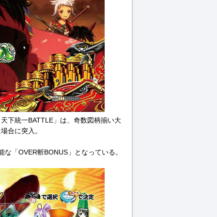
下統一BATTLE」は、奇数図柄揃い大
た場合に突入。
可能な「OVER斬BONUS」となっている。