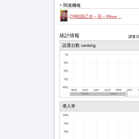
関連機種
CR戦国乙女～花～99ver．
統計情報
調査日：
設置台数 ranking
1位
25位
50位
75位
100位
08/25
10/13
12/01
01/19
03/09
04/27
2024年
2025年
導入率
100%
75%
50%