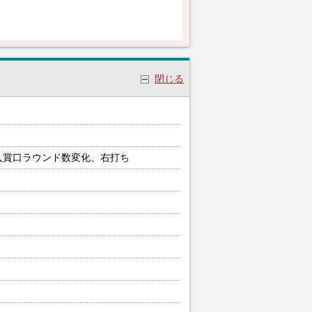
閉じる
入賞口ラウンド数変化、右打ち