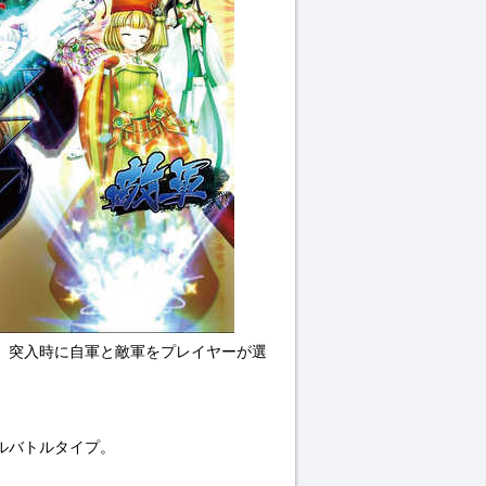
開。突入時に自軍と敵軍をプレイヤーが選
ドルバトルタイプ。