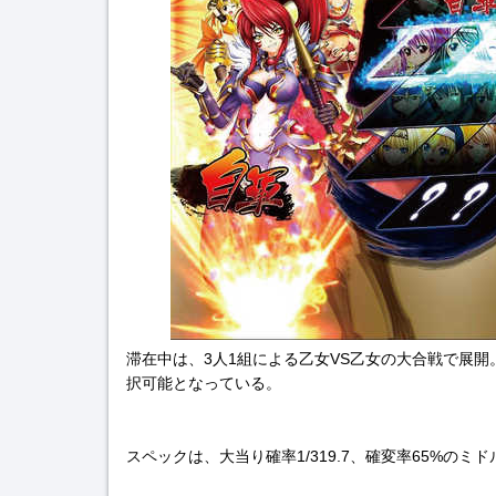
滞在中は、3人1組による乙女VS乙女の大合戦で展
択可能となっている。
スペックは、大当り確率1/319.7、確変率65%のミ