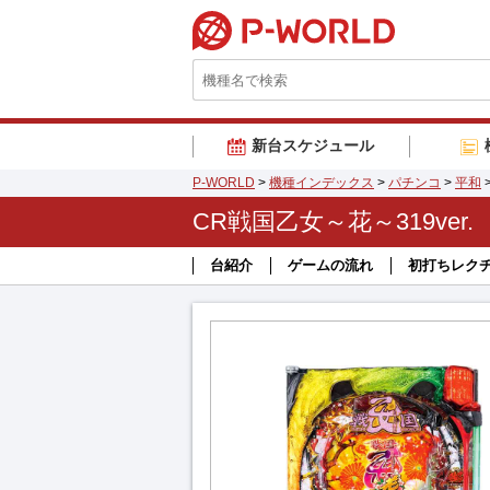
P-WORLD
新台スケジュール
P-WORLD
>
機種インデックス
>
パチンコ
>
平和
CR戦国乙女～花～319ver.
台紹介
ゲームの流れ
初打ちレク