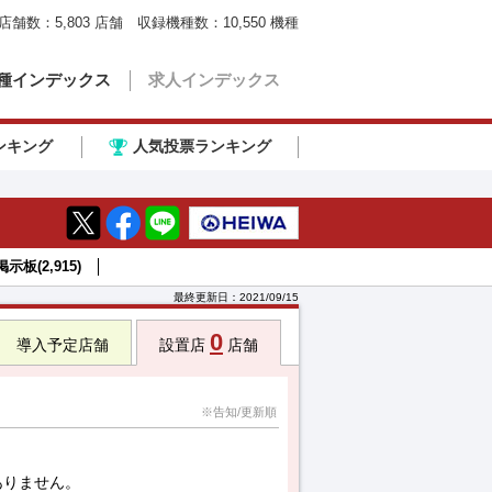
店舗数：
5,803
店舗 収録機種数：
10,550
機種
種インデックス
求人インデックス
ンキング
人気投票ランキング
掲示板
(2,915)
最終更新日：
2021/09/15
0
導入予定店舗
設置店
店舗
※告知/更新順
ありません。