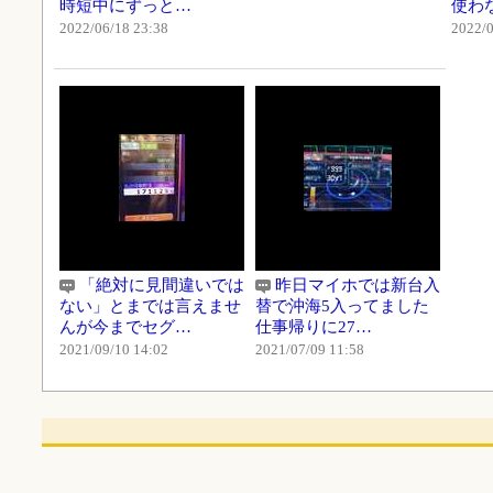
時短中にずっと…
使わ
2022/06/18 23:38
2022/0
「絶対に見間違いでは
昨日マイホでは新台入
ない」とまでは言えませ
替で沖海5入ってました
んが今までセグ…
仕事帰りに27…
2021/09/10 14:02
2021/07/09 11:58