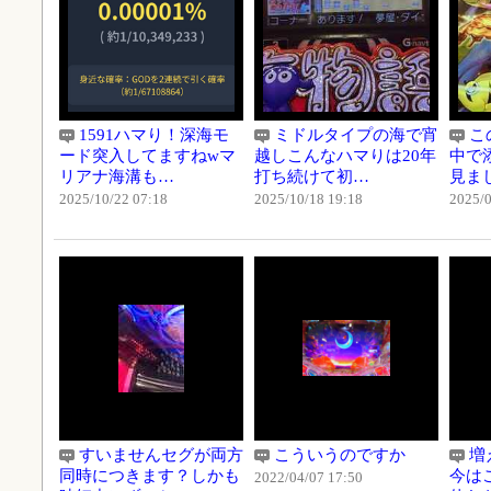
1591ハマり！深海モ
ミドルタイプの海で宵
こ
ード突入してますねwマ
越しこんなハマりは20年
中で
リアナ海溝も…
打ち続けて初…
見ま
2025/10/22 07:18
2025/10/18 19:18
2025/0
すいませんセグが両方
こういうのですか
増
同時につきます？しかも
今は
2022/04/07 17:50