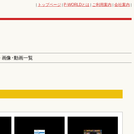
|
トップページ
|
P-WORLD
とは
|
ご利用案内
|
会社案内
|
> 画像･動画一覧