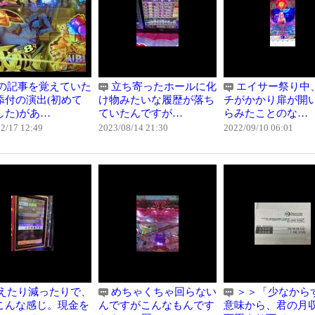
の記事を覚えていた
立ち寄ったホールに化
エイサー祭り中
添付の演出(初めて
け物みたいな履歴が落ち
チがかかり扉が開
した)があ…
ていたんですが…
らみたことのな…
2/17 12:49
2023/08/14 21:30
2022/09/10 06:01
えたり減ったりで、
めちゃくちゃ回らない
＞＞「少なから
こんな感じ。現金を
んですがこんなもんです
意味から、君の月収