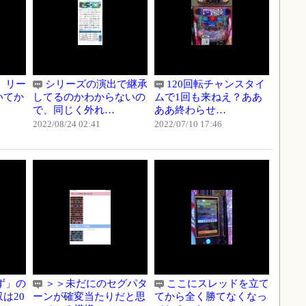
、リー
シリーズの演出で継承
120回転チャンスタイ
いてか
してるのかわからないの
ムで1回も来ねえ？ああ
で、同じく外れ…
ああ終わらせ…
2022/08/24 02:41
2022/07/10 17:46
ず」の
＞＞未だにのセグパタ
ここにスレッドを立て
は20
ーンが確変当たりだと思
てから全く勝てなくなっ