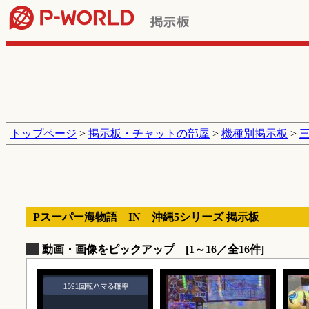
トップページ
>
掲示板・チャットの部屋
>
機種別掲示板
>
Pスーパー海物語 IN 沖縄5シリーズ 掲示板
動画・画像をピックアップ [1～16／全16件]