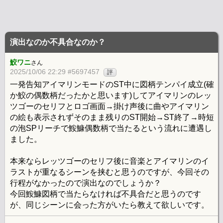
演出なのか不具合なのか？
鮫ワニ
さん
2025/10/06 22:29 #5697457
評
一発告知アイマリンモードのST中に図柄テンパイ成立(確
か鮫の偶数柄だったかと思います)してアイマリンのレッ
ツゴーのセリフとロゴ画面→掛け声後に曲やアイマリン
の絵も表示されずそのまま残りのST開始→ST終了→時短
の泡SPリーチで鮟鱇偶数柄で当たるという流れに遭遇し
ました。
本来ならレッツゴーのセリフ後に音楽とアイマリンのイ
ラストが重なるシーンを挟むと思うのですが、今回その
行程がなかったので演出なのでしょうか？
今回鮟鱇図柄で当たらなければ不具合だと思うのです
が、同じシーンに会った方がいたら教えて欲しいです。