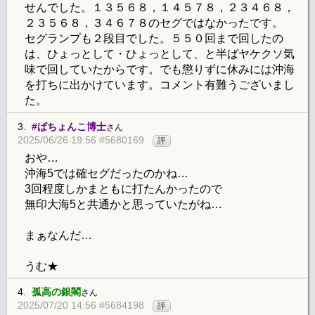
せんでした。１３５６８，１４５７８，２３４６８，
２３５６８，３４６７８のセグではなかったです。
セグランプも２段目でした。５５０回まで回したの
は、ひょっとして・ひょっとして、と半ばヤケクソ気
味で回していたからです。でも懲りずに休みには沖海
を打ちに出かけています。コメント有難うございまし
た。
3.
#ぱちょんこ博士
さん
2025/06/26 19:56 #5680169
評
おや…
沖海5では確セグだったのかね…
3回程度しかまともに打たんかったので
無印大海5と共通かと思っていたがね…
まぁなんだ…
うむ★
4.
孤高の銀閣
さん
2025/07/20 14:56 #5684198
評