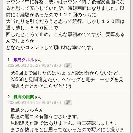
ラウンド中に昇格、或いはラウンド終了後確変画面にな
ると思って安心していた所、時短画面になりました。以
前にも経験があったので１２０回のうちに
大当たりを引くだろうと思って続行。しかし１２０回は
通り越し、５５０回まで
回したところで止め。こんな事初めてですが、実際ある
んでしょうか。
どなたかコメントして頂ければ幸いです。
1.
敷島クルル
さん
2025/06/13 15:27 #5677873
評
550回まで回したのはちょっと訳が分からないけど、
23568と見間違えたか、ヘソセグと電チューセグを見
間違えたとかそこらだと思う
2.
孤高の銀閣
さん
2025/06/13 16:15 #5677878
評
敷島クルルさん
早速の返コメ有難うございます。
見間違えた訳ではありません。再三確認しました。
まさか抜けるとは思ってなかったので写メにも撮りま