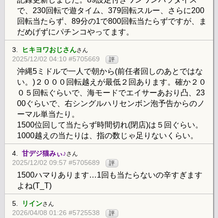
で、230回転で遊タイム、379回転スルー、さらに200
回転当たらず、89分の1で800回転当たらずですが、ま
だめげずにパチンコやってます。
3.
ヒキヨワおじさん
さん
2025/12/02 04:10 #5705669
評
沖縄5ミドルで一人で朝から(前任者回しのあとではな
い。)２０００回転越えが最低２回あります。確か２０
０５回転ぐらいで、海モードでエイサーあおり凸、23
00ぐらいで、右シングルハリセンボン泡予告からのノ
ーマル単当たり。
1500位回して当たらず時間切れ(閉店)は５回ぐらい。
1000越えの当たりは、指の数じゃ足りないくらい。
4.
甘デジ猫みぃ♪
さん
2025/12/02 09:57 #5705689
評
1500ハマりあります…1回も当たらないの辛すぎます
よね(T_T)
5.
リイン
さん
2026/04/08 01:26 #5725538
評