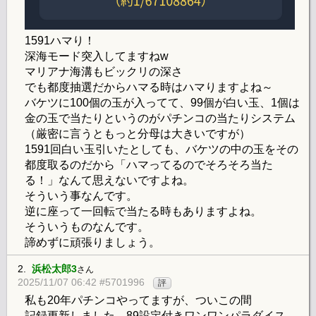
1591ハマり！
深海モード突入してますねw
マリアナ海溝もビックリの深さ
でも都度抽選だからハマる時はハマりますよね～
バケツに100個の玉が入ってて、99個が白い玉、1個は
金の玉で当たりというのがパチンコの当たりシステム
（厳密に言うともっと分母は大きいですが）
1591回白い玉引いたとしても、バケツの中の玉をその
都度取るのだから「ハマってるのでそろそろ当た
る！」なんて思えないですよね。
そういう事なんです。
逆に座って一回転で当たる時もありますよね。
そういうものなんです。
諦めずに頑張りましょう。
2.
浜松太郎3
さん
2025/11/07 06:42 #5701996
評
私も20年パチンコやってますが、ついこの間
記録更新しました。89設定付きワンワンパラダイス