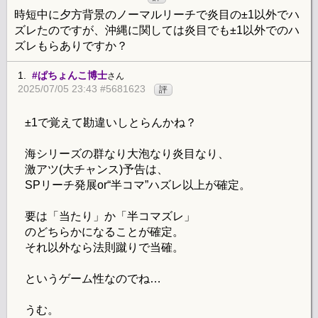
時短中に夕方背景のノーマルリーチで炎目の±1以外でハ
ズレたのですが、沖縄に関しては炎目でも±1以外でのハ
ズレもらありですか？
1.
#ぱちょんこ博士
さん
2025/07/05 23:43 #5681623
評
±1で覚えて勘違いしとらんかね？
海シリーズの群なり大泡なり炎目なり、
激アツ(大チャンス)予告は、
SPリーチ発展or“半コマ”ハズレ以上が確定。
要は「当たり」か「半コマズレ」
のどちらかになることが確定。
それ以外なら法則蹴りで当確。
というゲーム性なのでね…
うむ。