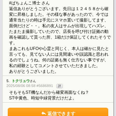
#ぱちょんこ博士 さん
返信ありがとうございます。先日は１２４５８から確
変に昇格しました。その様な事があったので、今では
通常当たりの時は手元にスマホ置いて撮影してます、
面倒だけど・・。私の友人はサムが出現してハズレ、
たまたま撮影していたので、店長を呼び付け証拠の動
画を確認して貰った所、1箱だけ保証してくれたそうで
す。
まあこれもUFOや心霊と同じく、本人は確かに見たと
言っても、見てない人には見間違いや誤認識と思われ
るのでしょうね。何の証拠も無く仕方ない事ですが、
私の経験としてコメントさせていただきました。
ありがとうございました。
5.
トクリュウ
さん
2025/08/06 08:58 #5686891
評
そもそもST機なんだから確変画面なくね？
ST中黄色、時短中緑背景だけだよ。
返信できます