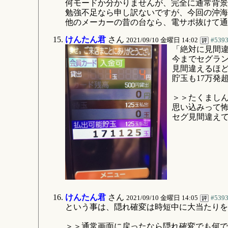
何モードか分かりませんが、完全に通常背景
勉強不足なら申し訳ないですが、今回の沖海
他のメーカーの昔の台なら、電サポ抜けて通
けんたん君
さん
2021/09/10 金曜日 14:02
#539
「絶対に見間
今までセグラ
見間違えるほ
貯玉も17万発
＞＞たくま
思い込みって
セグ見間違え
けんたん君
さん
2021/09/10 金曜日 14:05
#539
という事は、隠れ確変は時短中に大当たりを
＞＞通常画面に戻ったなら隠れ確変でも何で