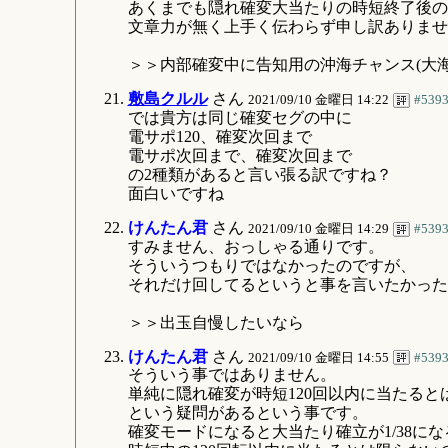
あくまでも隠れ確変大当たりの時短終了後の
文章力が無く上手く伝わらず申し訳ありませ
＞＞内部確変中に告知用の沖海チャンス(大
敷島クルル
さん
2021/09/10 金曜日 14:22
#539
では貴方は同じ確変セグの中に
電サポ120、確変次回まで
電サポ次回まで、確変次回まで
の2種類があると言い張る訳ですね？
面白いですね
けんたん君
さん
2021/09/10 金曜日 14:29
#539
すみません、おっしゃる通りです。
そういうつもりではなかったのですが、
それだけ回してるというと事を言いたかった
＞＞出玉自慢したいなら
けんたん君
さん
2021/09/10 金曜日 14:55
#539
そういう事ではありません。
単純に隠れ確変が時短120回以内に当たる
という疑問があるという事です。
確変モードになると大当たり確立が1/38に