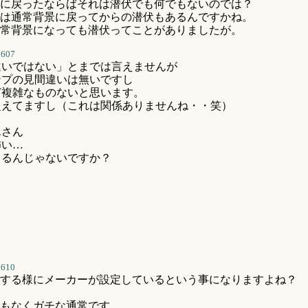
に戻ったならばそれは潜伏でも何でもないのでは？
は通常背景に戻ってからの潜伏もあるんですかね。
常背景になっても潜伏ってことがありましたが。
3607
違いではない」とまでは言えませんが
ンプの見間違いは無いですし
ど複雑なものないと思います。
超えてますし（これは関係ありませんね・・笑）
しんさん
怖い…
てるんじゃないですか？
3610
する様にメーカーが設定しているという事になりますよね？
もなくガチな通常です