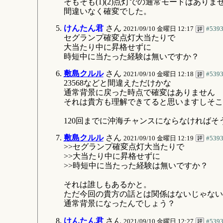
そもそも(1)(2)点灯での通常モードはありま
間違いなく確変でした。
けんたん君
さん
2021/09/10 金曜日 12:17
#539
セグランプ確変点灯大当たりで
大当たり中に昇格せずに
時短中に当たった経験は無いですか？
敷島クルル
さん
2021/09/10 金曜日 12:18
#539
23568などと間違えただけかな
通常背景に戻った時点で確変はありません
それは貴方も理解できてると思いますしそこ
120回までに沖海チャンスにならなければそ
敷島クルル
さん
2021/09/10 金曜日 12:19
#539
>>セグランプ確変点灯大当たりで
>>大当たり中に昇格せずに
>>時短中に当たった経験は無いですか？
それは誰しもあるかと。
ただ今回の貴方の話とは関係はないじゃない
通常背景になったんでしょう？
けんたん君
さん
2021/09/10 金曜日 12:27
#539