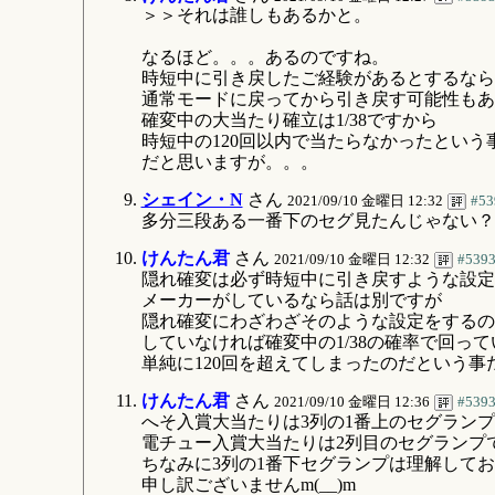
＞＞それは誰しもあるかと。
なるほど。。。あるのですね。
時短中に引き戻したご経験があるとするなら
通常モードに戻ってから引き戻す可能性もあ
確変中の大当たり確立は1/38ですから
時短中の120回以内で当たらなかったという
だと思いますが。。。
シェイン・N
さん
2021/09/10 金曜日 12:32
#53
多分三段ある一番下のセグ見たんじゃない？
けんたん君
さん
2021/09/10 金曜日 12:32
#539
隠れ確変は必ず時短中に引き戻すような設定
メーカーがしているなら話は別ですが
隠れ確変にわざわざそのような設定をするの
していなければ確変中の1/38の確率で回って
単純に120回を超えてしまったのだという事
けんたん君
さん
2021/09/10 金曜日 12:36
#539
へそ入賞大当たりは3列の1番上のセグラン
電チュー入賞大当たりは2列目のセグランプ
ちなみに3列の1番下セグランプは理解して
申し訳ございませんm(__)m