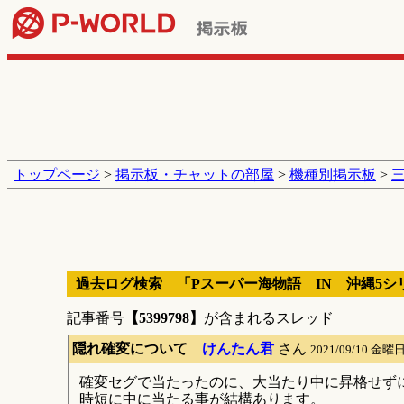
トップページ
>
掲示板・チャットの部屋
>
機種別掲示板
>
過去ログ検索 「Pスーパー海物語 IN 沖縄5シ
記事番号
【5399798】
が含まれるスレッド
隠れ確変について
けんたん君
さん
2021/09/10 金曜日
確変セグで当たったのに、大当たり中に昇格せず
時短に中に当たる事が結構あります。