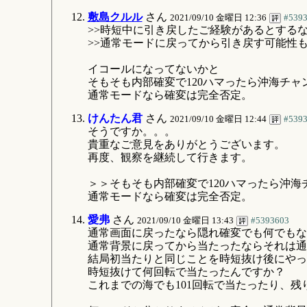
敷島クルル
さん
2021/09/10 金曜日 12:36
#539
>>時短中に引き戻したご経験があるとする
>>通常モードに戻ってから引き戻す可能性
イコールになってないかと
そもそも内部確変で120ハマったら沖海チャ
通常モードなら確変は完全否定。
けんたん君
さん
2021/09/10 金曜日 12:44
#539
そうですか。。。
貴重なご意見をありがとうございます。
再度、観察を継続して行きます。
＞＞そもそも内部確変で120ハマったら沖海
通常モードなら確変は完全否定。
愛弗
さん
2021/09/10 金曜日 13:43
#5393603
通常画面に戻ったなら隠れ確変でも何でもな
通常背景に戻ってから当たったならそれは通
結局初当たりと同じことを時短抜け後にやっ
時短抜けて何回転で当たったんですか？
これまでの海でも101回転で当たったり、