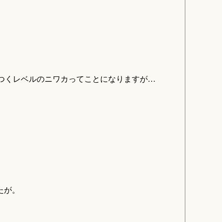
？
つくレベルのニワカってことになりますが…
たが。