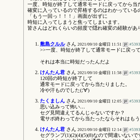
一度、時短が終了して通常モードに戻ってから当
確変に入っているので昇格するのはわかっている
「もう一回っ！！！」画面が出ずに
時短に入ってしまうと焦ってしまいます。
皆さんはどれくらいの頻度で隠れ確変の経験があ
敷島クルル
さん
2021/09/10 金曜日 11:51
#539
>>一度、時短が終了して通常モードに戻っ
それは本当に時短だったんだよ
けんたん君
さん
2021/09/10 金曜日 11:58
#539
120回の時短が終了して
通常モードに戻ってから当たりました。
冷や汗ものでした(;'∀')
たくましん
さん
2021/09/10 金曜日 12:05
#539
思い込みって怖い…
セグ見間違えてるんじゃないですか？
電サポ終わってから当たったならそれはもう
けんたん君
さん
2021/09/10 金曜日 12:14
#539
セグランプ(1)(2)(4)(5)(8)なので間違いない