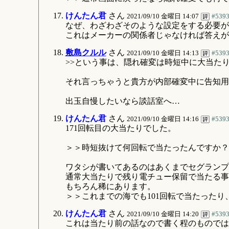
けんたん君
さん
2021/09/10 金曜日 14:07
#539
なぜ、わざわざそのような設定をする必要が
これはメーカーの関係者じゃなければ答えが
敷島クルル
さん
2021/09/10 金曜日 14:13
#539
>>という事は、隠れ確変は時短中に大当た
それ言っちゃうと貴方が内部確変中に告知用
出玉自慢したいなら談話室へ…
けんたん君
さん
2021/09/10 金曜日 14:16
#539
171回転目の大当たりでした。
＞＞時短抜けて何回転で当たったんですか？
ワタシが書いてあるのはあくまでセグランプ
通常大当たりで残り電チュー保留で当たる事
もちろん稀にあります。
＞＞これまでの海でも101回転で当たった
けんたん君
さん
2021/09/10 金曜日 14:20
#539
これは当たり前の話なので書く程のものでは