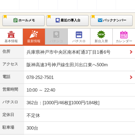
ホールメモ
最近の導入台
バックナンバー
基本情報
最新情報
パチンコ
パチスロ
新台入替
カレンダー
住所
兵庫県神戸市中央区南本町通3丁目1番6号
アクセス
阪神高速3号神戸線生田川出口東へ500m
電話
078-252-7501
営業時間
10:00 ～ 22:40
パチスロ
362台：[1000円/46枚][1000円/184枚]
定休日
不定休
駐車場
300台