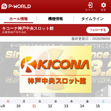
ログイン
設定
ホール情報
機種情報
タイムライン
キコーナ神戸中央スロット館
フォローする
兵庫県神戸市中央区
最終更新日：2026/08/09
日
月
火
水
木
金
土
9
10
11
12
13
14
15
8/