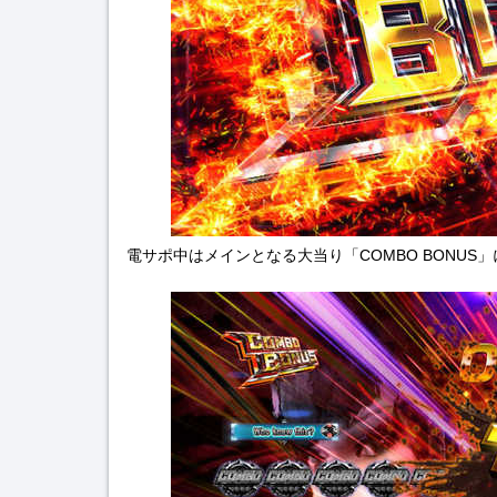
電サポ中はメインとなる大当り「COMBO BONUS