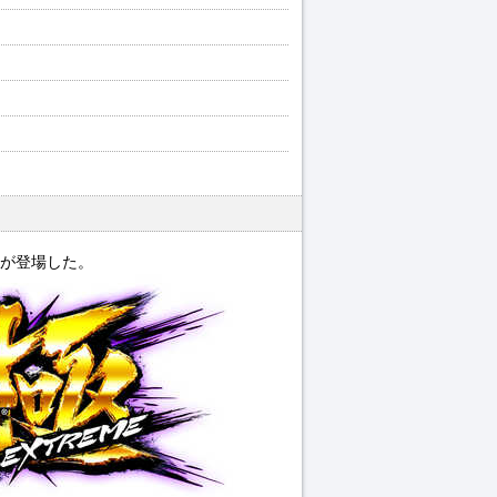
』が登場した。