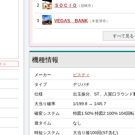
2
ＳＯＣＩＯ
（尼崎市）
3
VEGAS BANK
（木更津市）
すべて見る
機種情報
ドル
メーカー
ビスティ
タイプ
デジパチ
仕様
出玉振分、ST、入賞口ラウンド
大当り確率
1/199.8 → 1/45.7
確変システム
特図1:50% 特図2:100% 104回
遊タイム
なし
時短システム
大当り後100回(ST含む)