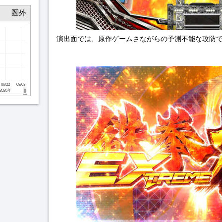
圏外
演出面では、原作ゲームさながらの予測不能な攻防
06/22
08/03
2026年