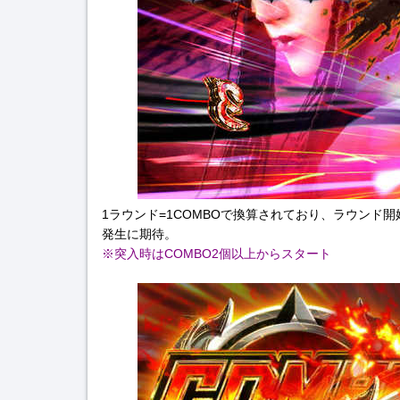
1ラウンド=1COMBOで換算されており、ラウンド開
発生に期待。
※突入時はCOMBO2個以上からスタート